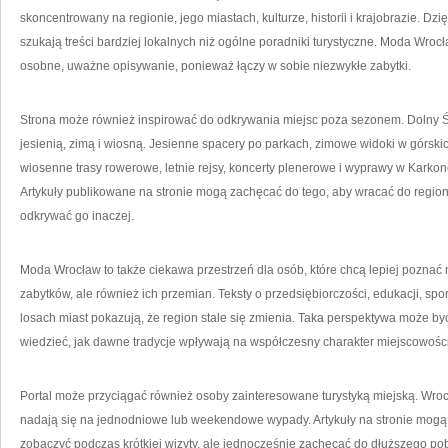
skoncentrowany na regionie, jego miastach, kulturze, historii i krajobrazie. Dz
szukają treści bardziej lokalnych niż ogólne poradniki turystyczne. Moda Wroc
osobne, uważne opisywanie, ponieważ łączy w sobie niezwykłe zabytki.
Strona może również inspirować do odkrywania miejsc poza sezonem. Dolny Śląs
jesienią, zimą i wiosną. Jesienne spacery po parkach, zimowe widoki w górski
wiosenne trasy rowerowe, letnie rejsy, koncerty plenerowe i wyprawy w Karko
Artykuły publikowane na stronie mogą zachęcać do tego, aby wracać do regio
odkrywać go inaczej.
Moda Wrocław to także ciekawa przestrzeń dla osób, które chcą lepiej poznać 
zabytków, ale również ich przemian. Teksty o przedsiębiorczości, edukacji, sp
losach miast pokazują, że region stale się zmienia. Taka perspektywa może być 
wiedzieć, jak dawne tradycje wpływają na współczesny charakter miejscowości
Portal może przyciągać również osoby zainteresowane turystyką miejską. Wrocł
nadają się na jednodniowe lub weekendowe wypady. Artykuły na stronie mogą 
zobaczyć podczas krótkiej wizyty, ale jednocześnie zachęcać do dłuższego pob