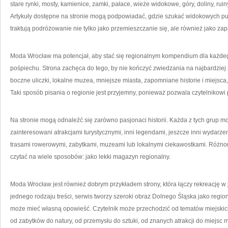
stare rynki, mosty, kamienice, zamki, pałace, wieże widokowe, góry, doliny, ruiny
Artykuły dostępne na stronie mogą podpowiadać, gdzie szukać widokowych pun
traktują podróżowanie nie tylko jako przemieszczanie się, ale również jako z
Moda Wrocław ma potencjał, aby stać się regionalnym kompendium dla każde
pośpiechu. Strona zachęca do tego, by nie kończyć zwiedzania na najbardzie
boczne uliczki, lokalne muzea, mniejsze miasta, zapomniane historie i miejsca
Taki sposób pisania o regionie jest przyjemny, ponieważ pozwala czytelnikowi
Na stronie mogą odnaleźć się zarówno pasjonaci historii. Każda z tych grup 
zainteresowani atrakcjami turystycznymi, inni legendami, jeszcze inni wydarz
trasami rowerowymi, zabytkami, muzeami lub lokalnymi ciekawostkami. Różnor
czytać na wiele sposobów: jako lekki magazyn regionalny.
Moda Wrocław jest również dobrym przykładem strony, która łączy rekreację w
jednego rodzaju treści, serwis tworzy szeroki obraz Dolnego Śląska jako regio
może mieć własną opowieść. Czytelnik może przechodzić od tematów miejskich 
od zabytków do natury, od przemysłu do sztuki, od znanych atrakcji do miejsc m