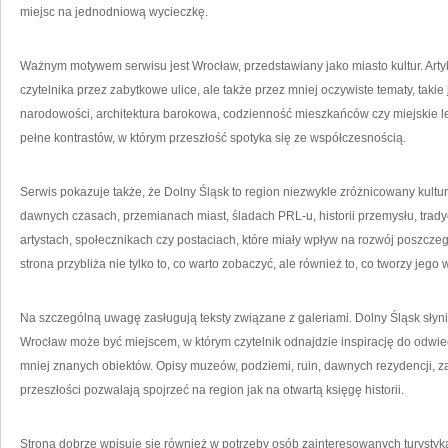
miejsc na jednodniową wycieczkę.
Ważnym motywem serwisu jest Wrocław, przedstawiany jako miasto kultur. Ar
czytelnika przez zabytkowe ulice, ale także przez mniej oczywiste tematy, taki
narodowości, architektura barokowa, codzienność mieszkańców czy miejskie leg
pełne kontrastów, w którym przeszłość spotyka się ze współczesnością.
Serwis pokazuje także, że Dolny Śląsk to region niezwykle zróżnicowany kultu
dawnych czasach, przemianach miast, śladach PRL-u, historii przemysłu, tradyc
artystach, społecznikach czy postaciach, które miały wpływ na rozwój poszcze
strona przybliża nie tylko to, co warto zobaczyć, ale również to, co tworzy jego 
Na szczególną uwagę zasługują teksty związane z galeriami. Dolny Śląsk słynie
Wrocław może być miejscem, w którym czytelnik odnajdzie inspirację do odwied
mniej znanych obiektów. Opisy muzeów, podziemi, ruin, dawnych rezydencji,
przeszłości pozwalają spojrzeć na region jak na otwartą księgę historii.
Strona dobrze wpisuje się również w potrzeby osób zainteresowanych turysty