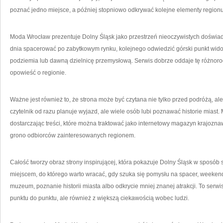
poznać jedno miejsce, a później stopniowo odkrywać kolejne elementy regionu
Moda Wrocław prezentuje Dolny Śląsk jako przestrzeń nieoczywistych doświa
dnia spacerować po zabytkowym rynku, kolejnego odwiedzić górski punkt wido
podziemia lub dawną dzielnicę przemysłową. Serwis dobrze oddaje tę różnoro
opowieść o regionie.
Ważne jest również to, że strona może być czytana nie tylko przed podróżą, ale
czytelnik od razu planuje wyjazd, ale wiele osób lubi poznawać historie mias
dostarczając treści, które można traktować jako internetowy magazyn krajozn
grono odbiorców zainteresowanych regionem.
Całość tworzy obraz strony inspirującej, która pokazuje Dolny Śląsk w sposób
miejscem, do którego warto wracać, gdy szuka się pomysłu na spacer, weekend,
muzeum, poznanie historii miasta albo odkrycie mniej znanej atrakcji. To serwis
punktu do punktu, ale również z większą ciekawością wobec ludzi.