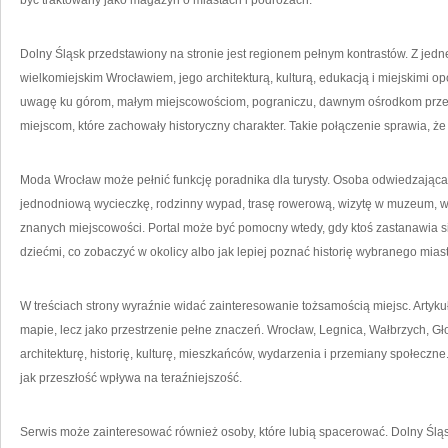
być traktowany jako magazyn o miastach i podróżach.
Dolny Śląsk przedstawiony na stronie jest regionem pełnym kontrastów. Z jedne
wielkomiejskim Wrocławiem, jego architekturą, kulturą, edukacją i miejskimi opo
uwagę ku górom, małym miejscowościom, pograniczu, dawnym ośrodkom prz
miejscom, które zachowały historyczny charakter. Takie połączenie sprawia, że
Moda Wrocław może pełnić funkcję poradnika dla turysty. Osoba odwiedzająca
jednodniową wycieczkę, rodzinny wypad, trasę rowerową, wizytę w muzeum, 
znanych miejscowości. Portal może być pomocny wtedy, gdy ktoś zastanawia się
dziećmi, co zobaczyć w okolicy albo jak lepiej poznać historię wybranego mias
W treściach strony wyraźnie widać zainteresowanie tożsamością miejsc. Artykuł
mapie, lecz jako przestrzenie pełne znaczeń. Wrocław, Legnica, Wałbrzych, 
architekturę, historię, kulturę, mieszkańców, wydarzenia i przemiany społeczne
jak przeszłość wpływa na teraźniejszość.
Serwis może zainteresować również osoby, które lubią spacerować. Dolny Śląsk