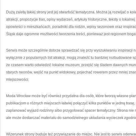
Dużą zaletą takiej strony jest jej otwartość tematyczna. Można ją rozwijać o ko
atrakcji, propozycje tras, opisy wydarzeń, artykuły historyczne, teksty o lokalnej
opowieści o mieszkańcach, poradniki dla rodzin, wpisy sezonowe oraz inspira
Śląsk daje ogromne możliwości tworzenia treści, ponieważ jest regionem bogat
Serwis może szczególnie dobrze sprawdzać się przy wyszukiwaniu inspiracji na
wyłącznie z popularnych list atrakcji, mogą znaleźć tu bardziej rozbudowane sp
że czasem warto odwiedzić lokalne muzeum, przejść się śladem dawnych mur
starych neonów, wejść na punkt widokowy, pojechać rowerem przez mniej znane 
miejscowości.
Moda Wrocław może być również przydatna dla osób, które tworzą własne plany 
publikacjom o różnych miejscach łatwiej połączyć kilka punktów w jedną trasę, 
zaplanować wyjazd rodzinny albo przygotować spacer tematyczny. Strona nie
ale może dostarczać materiału do samodzielnego układania wycieczek zgodni
Wizerunek strony buduje też przywiązanie do miejsc. Nie jest to serwis oderwa