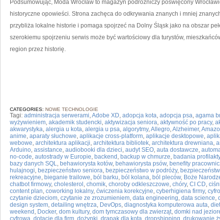
Podsumowując, Moda Wrocław to magazyn podróżniczy poświęcony Wrocławiow
historyczne opowieści. Strona zachęca do odkrywania znanych i mniej znanyc
przybliża lokalne historie i pomaga spojrzeć na Dolny Śląsk jako na obszar peł
szerokiemu spojrzeniu serwis może być wartościowy dla turystów, mieszkańców
region przez historię.
CATEGORIES:
NOWE TECHNOLOGIE
Tagi:
administracja serwerami
,
Adobe XD
,
adopcja kota
,
adopcja psa
,
agama b
wyżywieniem
,
akademik studencki
,
aktywizacja seniora
,
aktywność po pracy
,
a
akwarystyka
,
alergia u kota
,
alergia u psa
,
algorytmy
,
Allegro
,
Alzheimer
,
Amazo
anime
,
aparaty słuchowe
,
aplikacje cross-platform
,
aplikacje desktopowe
,
apli
webowe
,
architektura aplikacji
,
architektura bibliotek
,
architektura drewniana
,
a
Arduino
,
assistance
,
audiobooki dla dzieci
,
audyt SEO
,
auta dostawcze
,
automa
no-code
,
autostrady w Europie
,
backend
,
backup w chmurze
,
badania profilak
bazy danych SQL
,
behawiorysta kotów
,
behawiorysta psów
,
benefity pracowni
hulajnogi
,
bezpieczeństwo seniora
,
bezpieczeństwo w podróży
,
bezpieczeństw
rekreacyjne
,
bieganie trailowe
,
ból barku
,
ból kolana
,
ból pleców
,
Boże Narodz
chatbot firmowy
,
cholesterol
,
chomik
,
choroby odkleszczowe
,
chóry
,
CI CD
,
ciśn
content plan
,
coworking lokalny
,
ćwiczenia korekcyjne
,
cyberhigiena firmy
,
cyfr
czytanie dzieciom
,
czytanie ze zrozumieniem
,
data engineering
,
data science
,
design system
,
detailing wnętrza
,
DevOps
,
diagnostyka komputerowa auta
,
die
weekend
,
Docker
,
dom kultury
,
dom tymczasowy dla zwierząt
,
domki nad jezio
cyfrowa
,
dotacje dla firm
,
dożynki
,
drapak dla kota
,
dropshipping
,
drukowanie ż