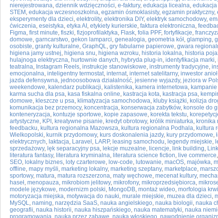
nierejestrowana
,
dziennik wdzięczności
,
e-faktury
,
edukacja licealna
,
edukacja
STEM
,
edukacja wczesnoszkolna
,
egzamin ósmoklasisty
,
egzamin praktyczny
,
eksperymenty dla dzieci
,
elektrolity
,
elektronika DIY
,
elektryk samochodowy
,
ema
ćwiczenia
,
eseistyka
,
etyka AI
,
etykiety kurierskie
,
faktura elektroniczna
,
feedba
Figma
,
first minute
,
fiszki
,
fizjoprofilaktyka
,
Flask
,
folia PPF
,
fortyfikacje
,
franczyz
domowe
,
garncarstwo
,
gekon lamparci
,
genealogia
,
geometria kół
,
glamping
,
g
osobiste
,
granty kulturalne
,
GraphQL
,
gry fabularne papierowe
,
gwara regional
higiena jamy ustnej
,
higiena snu
,
higiena wzroku
,
historia lokalna
,
historia poj
hulajnoga elektryczna
,
hurtownie danych
,
hybryda plug-in
,
identyfikacja marki
,
teatralna
,
Instagram Reels
,
instrukcje stanowiskowe
,
instrumenty tradycyjne
,
in
emocjonalna
,
inteligentny termostat
,
internat
,
internet satelitarny
,
inwestor anioł
jazda defensywna
,
jednoosobowa działalność
,
jesienne wyjazdy
,
jeziora w Po
weekendowe
,
kalendarz publikacji
,
kalistenika
,
kamera internetowa
,
kampanie
karma sucha dla psa
,
kasa fiskalna online
,
kastracja kota
,
kastracja psa
,
kempi
domowe
,
kleszcze u psa
,
klimatyzacja samochodowa
,
kluby książki
,
kolizja dr
komunikacja bez przemocy
,
koncentracja
,
konserwacja zabytków
,
konsole do g
konteneryzacja
,
kontuzje sportowe
,
kopie zapasowe
,
korekta tekstu
,
korepetycj
artystyczne
,
KPI
,
kreatywne pisanie
,
kredyt obrotowy
,
królik miniaturka
,
kronika
feedbacku
,
kultura regionalna Mazowsza
,
kultura regionalna Podhala
,
kultura
Wielkopolski
,
kurnik przydomowy
,
kurs doskonalenia jazdy
,
kury przydomowe
,
elektrycznych
,
laktacja
,
Laravel
,
LARP
,
leasing samochodu
,
legendy miejskie
,
l
sprzedażowy
,
lęk separacyjny psa
,
lekcje muzealne
,
licencje
,
link building
,
Lin
literatura fantasy
,
literatura kryminalna
,
literatura science fiction
,
live commerce
SEO
,
lokalny biznes
,
loty czarterowe
,
low-code
,
lutowanie
,
macOS
,
majówka
,
m
offline
,
mapy myśli
,
marketing lokalny
,
marketing szeptany
,
marketplace
,
marszo
sportowy
,
matura
,
matura rozszerzona
,
maty węchowe
,
mecenat kultury
,
mecha
haseł
,
menopauza
,
mikrobiom jelitowy
,
mikrofony
,
mikroprzedsiębiorca
,
mikros
modele językowe
,
modernizm polski
,
MongoDB
,
montaż wideo
,
morfologia krw
motoryzacja miejska
,
motywacja do nauki
,
murale miejskie
,
muzea dla dzieci
,
m
MySQL
,
naming
,
narzędzia SaaS
,
nauka angielskiego
,
nauka biologii
,
nauka c
geografii
,
nauka historii
,
nauka hiszpańskiego
,
nauka matematyki
,
nauka niemi
programowania
,
nauka przez zabawę
,
nauka włoskiego
,
nawodnienie organi