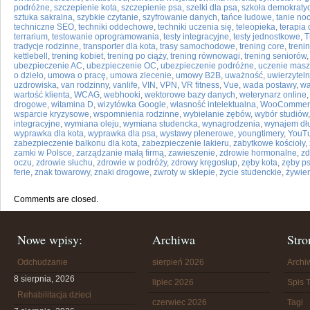
podróżne
,
szczepienie kota
,
szczepienie psa
,
szelki dla psa
,
szkoła demokraty
sztuka sakralna
,
szybkie czytanie
,
szyfrowanie danych
,
tańce ludowe
,
tanie noc
techniczne SEO
,
techniki oddechowe
,
techniki uczenia się
,
teleopieka
,
terapia 
terrarium
,
testowanie oprogramowania
,
testy integracyjne
,
testy jednostkowe
,
T
tradycje rodzinne
,
transporter dla kota
,
trasy samochodowe
,
trening core
,
trenin
kettlebell
,
trening kobiet
,
trening po ciąży
,
trening równowagi
,
trening seniorów
ubezpieczenie AC
,
ubezpieczenie OC
,
ubezpieczenie podróżne
,
uczenie mas
o dzieło
,
umowa o pracę
,
umowa zlecenie
,
umowy B2B
,
uważność
,
uwierzytel
uzdrowiska
,
van rodzinny
,
vanlife
,
VIN
,
VPN
,
VR fitness
,
Vue
,
wada postawy
,
wa
wartość klienta
,
WCAG
,
webhooki
,
wektorowe bazy danych
,
weterynarz online
drogowe
,
witamina D
,
wizytówka Google
,
własność intelektualna
,
WooCommer
wsparcie kryzysowe
,
wspomnienia rodzinne
,
wybielanie zębów
,
wybór studiów
integracyjne
,
wymiana oleju
,
wymiana studencka
,
wynagrodzenia
,
wynajem dł
wyprawka dla kota
,
wyprawka dla psa
,
wystawy plenerowe
,
youngtimery
,
YouTu
zabezpieczenie balkonu dla kota
,
zabezpieczenie lakieru
,
zabytkowe kościoły
,
zamki w Polsce
,
zarządzanie małą firmą
,
zawieszenie
,
zdrowie hormonalne
,
zd
oczu
,
zdrowie słuchu
,
zdrowie w podróży
,
zdrowy kręgosłup
,
zęby kota
,
zęby p
ferie
,
znak towarowy
,
znaki drogowe
,
zwroty w sklepie
,
życie studenckie
,
żywien
Comments are closed.
Nowe wpisy:
Archiwa
Stro
Odchudzanie
sierpień 2026
Arch
8 sierpnia, 2026
lipiec 2026
Spis T
Rehabilitacja dzieci
czerwiec 2026
Tagi