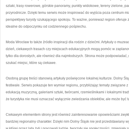
szlaki, trasy rowerowe, górskie panoramy, punkty widokowe, tereny zielone, pa
przyrodnicze. Dzięki temu serwis może inspirować do wyjścia poza centrum mi
perspektywy turysty szukającego spokoju. To ważne, ponieważ region oferuje za
idealne do odpoczynku od codziennego pośpiechu.
Moda Wrocław to także źródło inspiracji dla rodzin z dziećmi. Artykuły o muze
dzień, ciekawych trasach czy miejscach edukacyjnych mogą pomóc w zaplanowa
tylko dla dorosłych, ale również dla najmłodszych. Strona może podpowiadać, 
szukać miejsc, które są ciekawe.
Osobną grupę treści stanowią artykuły poświęcone lokalnej kulturze. Dolny Śląsk
festiwale. Serwis pokazuje ten wymiar regionu, przybliżając tematy związane z
edukacją muzyczną, galeriami sztuki, twórcami, rzemieślnikami i lokalnymi tra
że turystyka nie musi oznaczać wyłącznie zwiedzania obiektów, ale może być 
Ciekawym elementem strony jest również zainteresowanie opowieściami zwykłyc
bardziej regionalny charakter. Dzięki nim Dolny Śląsk nie jest przedstawiany wył
w której przez lata żyli i pracowali ludzie, tworzyły się społeczności, zmienia