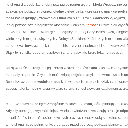
To strona dla osób, które lubią poznawać region głębiej. Moda Wrocław nie og
atrakcji, ale pokazuje również lokalne ciekawostki, które często umykają podc
może być inspirujący zarówno dla turystów planujących weekendowy wyjazd, ja
lepiej poznać swoje najbliższe otoczenie. Polecam
Karpacz
i Czytelnicy Wyjaś
dotyczące Wrocławia, Wałbrzycha, Legnicy, Jeleniej Góry, Bolesławca, Głogow
wielu innych miejsc związanych z Dolnym Śląskiem. Każde z tych miast ma włas
perspektyw: turystycznej, kulturalnej, historycznej, społecznej i krajoznawczej
Śląsk to nie tylko popularne zabytki i znane trasy, ale także lokalne tradycje.
Dużą wartością strony jest jej szeroki zakres tematów. Obok tekstów o zabytkach
materiały o sporcie. Czytelnik może więc przejść od artykułu o wrocławskich 
Świdnicy, aż po przewodnik po górskich widokach, muzeach, szlakach rowero
spacer. Taka kompozycja sprawia, że serwis nie jest zwykłym katalogiem atrakcj
Moda Wrocław może być szczególnie ciekawa dla osób, które planują krótki wyja
Artykuły pomagają wybrać miejsca warte odwiedzenia, wskazują atrakcje odpow
historii, fanów fotografii, osób aktywnych oraz tych, którzy wolą spokojne spac
temu strona może pełnić funkcję doradcy przed podróżą, podczas planowania