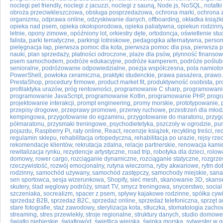
noclegi pet friendly
,
noclegi z jacuzzi
,
noclegi z sauną
,
Node.js
,
NoSQL
,
notatki
obroża przeciwkleszczowa
,
obsługa posprzedażowa
,
ochrona marki
,
ochrona 
organizmu
,
odprawa online
,
odzyskiwanie danych
,
offboarding
,
okładka książk
opieka nad psem
,
opieka okołoporodowa
,
opieka paliatywna
,
opiekun rodzinn
letnie
,
opony zimowe
,
opóźniony lot
,
orkiestry dęte
,
ortodoncja
,
oświetlenie stu
falista
,
parki tematyczne
,
parkingi lotniskowe
,
pedagogika alternatywna
,
person
pielęgnacja łap
,
pierwsza pomoc dla kota
,
pierwsza pomoc dla psa
,
pierwsza 
nauki
,
plan sprzedaży
,
płatności odroczone
,
plaże dla psów
,
płynność finanso
psem samochodem
,
podróże edukacyjne
,
podróże kamperem
,
podróże poślu
senioralne
,
podróżowanie odpowiedzialne
,
poezja współczesna
,
pola namiot
PowerShell
,
powłoka ceramiczna
,
praktyki studenckie
,
prawa pasażera
,
prawo 
PrestaShop
,
procedury firmowe
,
product market fit
,
produktywność osobista
,
pr
profilaktyka urazów
,
próg rentowności
,
programowanie C sharp
,
programowanie
programowanie JavaScript
,
programowanie Kotlin
,
programowanie PHP
,
progr
projektowanie interakcji
,
prompt engineering
,
promy morskie
,
prototypowanie
,
przepisy drogowe
,
przeprawy promowe
,
przerwy ruchowe
,
przestrzeń dla młod
kempingowa
,
przygotowanie do egzaminu
,
przygotowanie do maratonu
,
przyg
półmaratonu
,
przysmaki treningowe
,
psychodietetyka
,
pszczoły w ogrodzie
,
pun
pojazdu
,
Raspberry Pi
,
raty online
,
React
,
recenzje książek
,
recykling treści
,
re
regulamin sklepu
,
rehabilitacja ortopedyczna
,
rehabilitacja po urazie
,
rejsy rze
rekomendacje klientów
,
rekrutacja zdalna
,
relacje partnerskie
,
renowacja kami
rewitalizacja rynku
,
rezydencje artystyczne
,
road trip
,
robotyka dla dzieci
,
rolow
domowy
,
rower cargo
,
rozciąganie dynamiczne
,
rozciąganie statyczne
,
rozgrz
rzeczywistość
,
rozwój emocjonalny
,
rutyna wieczorna
,
ryby akwariowe
,
rytm d
rodzinny
,
samochód używany
,
samochód zastępczy
,
samochody miejskie
,
sana
sen sportowca
,
sesja wizerunkowa
,
Shopify
,
sieć mesh
,
skanowanie 3D
,
skans
skutery
,
ślad węglowy podróży
,
smart TV
,
smycz treningowa
,
snycerstwo
,
social
szczeniaka
,
socrealizm
,
spacer z psem
,
spływy kajakowe rodzinne
,
spółka cyw
sprzedaż B2B
,
sprzedaż B2C
,
sprzedaż online
,
sprzedaż telefoniczna
,
sprzęt a
stare fotografie
,
staż zawodowy
,
sterylizacja kota
,
stłuczka
,
stomatologia zach
streaming
,
stres przewlekły
,
stroje regionalne
,
struktury danych
,
studio domowe
światło niebieskie
,
światłowód
,
świetlica wiejska
,
świnka morska
,
sylwester w 