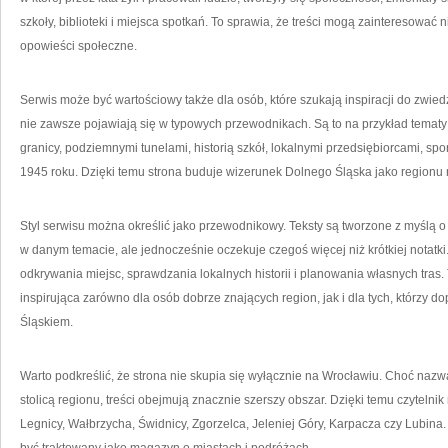
szkoły, biblioteki i miejsca spotkań. To sprawia, że treści mogą zainteresować n
opowieści społeczne.
Serwis może być wartościowy także dla osób, które szukają inspiracji do zwied
nie zawsze pojawiają się w typowych przewodnikach. Są to na przykład tema
granicy, podziemnymi tunelami, historią szkół, lokalnymi przedsiębiorcami, sp
1945 roku. Dzięki temu strona buduje wizerunek Dolnego Śląska jako regionu
Styl serwisu można określić jako przewodnikowy. Teksty są tworzone z myślą o 
w danym temacie, ale jednocześnie oczekuje czegoś więcej niż krótkiej notatk
odkrywania miejsc, sprawdzania lokalnych historii i planowania własnych tras.
inspirująca zarówno dla osób dobrze znających region, jak i dla tych, którzy 
Śląskiem.
Warto podkreślić, że strona nie skupia się wyłącznie na Wrocławiu. Choć naz
stolicą regionu, treści obejmują znacznie szerszy obszar. Dzięki temu czyteln
Legnicy, Wałbrzycha, Świdnicy, Zgorzelca, Jeleniej Góry, Karpacza czy Lubina.