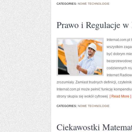
CATEGORIES:
NOWE TECHNOLOGIE
Prawo i Regulacje w 
Internat.com.p
wszystkim zagad
być dobrym miej
bezprzewodowyc
codziennych roz
Internet Radiow
zrozumiały. Zamiast trudnych definicji, czytel
Internat.com.pl może pełnić funkcję kompendiu
strony skupia się wokół cyfrowej
[ Read More ]
CATEGORIES:
NOWE TECHNOLOGIE
Ciekawostki Matema