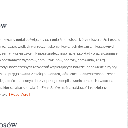
ów
raktyczny portal poświęcony ochronie środowiska, który pokazuje, że troska o
si oznaczać wielkich wyrzeczeń, skomplikowanych decyzji ani kosztownych
trzeń, w którym czytelnik może znaleźć inspiracje, przykłady oraz zrozumiałe
e codziennych wyborów, domu, zakupów, podróży, gotowania, energii,
yrody i nowoczesnych rozwiązań wspierających bardziej odpowiedzialny styl
została przygotowana z myślą o osobach, które chcą poznawać współczesne
kają treści napisanych bez zbędnego komplikowania tematu. Nowości na
harakter serwisu sprawia, że Ekos-Sułów można traktować jako zielony
k żyć
[ Read More ]
łosów