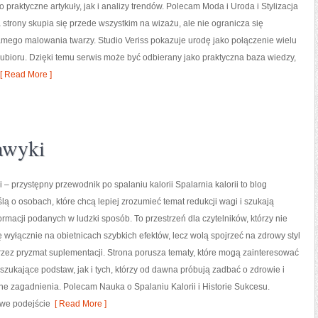
 praktyczne artykuły, jak i analizy trendów. Polecam Moda i Uroda i Stylizacja
a strony skupia się przede wszystkim na wizażu, ale nie ogranicza się
mego malowania twarzy. Studio Veriss pokazuje urodę jako połączenie wielu
 ubioru. Dzięki temu serwis może być odbierany jako praktyczna baza wiedzy,
[ Read More ]
awyki
i – przystępny przewodnik po spalaniu kalorii Spalarnia kalorii to blog
lą o osobach, które chcą lepiej zrozumieć temat redukcji wagi i szukają
ormacji podanych w ludzki sposób. To przestrzeń dla czytelników, którzy nie
ę wyłącznie na obietnicach szybkich efektów, lecz wolą spojrzeć na zdrowy styl
przez pryzmat suplementacji. Strona porusza tematy, które mogą zainteresować
zukające podstaw, jak i tych, którzy od dawna próbują zadbać o zdrowie i
e zagadnienia. Polecam Nauka o Spalaniu Kalorii i Historie Sukcesu.
owe podejście
[ Read More ]