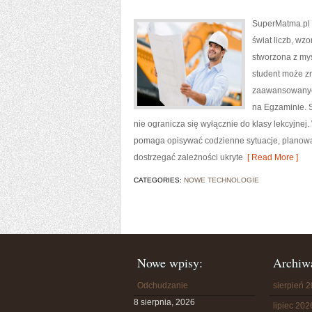
SuperMatma.pl t
świat liczb, wz
stworzona z myś
student może zn
zaawansowanych
na Egzaminie. S
nie ogranicza się wyłącznie do klasy lekcyjnej
pomaga opisywać codzienne sytuacje, planować
dostrzegać zależności ukryte
[ Read More ]
CATEGORIES:
NOWE TECHNOLOGIE
Nowe wpisy:
Archiw
Odchudzanie
sierpień 
8 sierpnia, 2026
lipiec 202