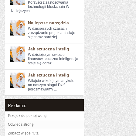
Korzyści z zastosowania⁤
technologii blockchain W
dzisiejszych ...
Najlepsze narzędzia
W dzisiejszych czasach
zarządzanie projektami staje
się coraz bardziej ...
Jak sztuczna intelig
W dzisiejszym świecie
finansów sztuczna inteligencja
staje się coraz ...
Jak sztuczna intelig
Witajcie w ⁢kolejnym artykule
na naszym blogu! Dziś
porozmawiamy ...
Reklama:
Przejdź do pełnej wersji
Odwiedź stronę
Zobacz więcej tutaj