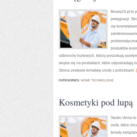
Bioarp24.pl to 
pielęgnacji. St
się kosmetykami
zainteresowani
problematyczna 
produktów kosm
odbiorców hurtowych, którzy poszukują asortym
skupia się na produktach, które odpowiadają n
Strona zestawia tematykę urody z potrzebami
[
CATEGORIES:
NOWE TECHNOLOGIE
Kosmetyki pod lupą
Studio Veriss t
osób, które chc
tematy związan