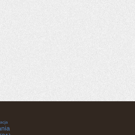
acja
nia