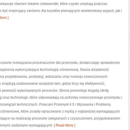
 pokazuje również lokalne ciekawostki, które często umykają podczas
 być inspirujący zarówno dla turystów planujących weekendowy wyjazd, jak i
ore ]
zesne rozwiązania przeznaczone dla przemysłu, dostarczając sprawdzone
ządzenia wykorzystujące technologię ciśnieniową. Nasza działalność
 na projektowaniu, produkcji, wdrażaniu oraz rozwoju nowoczesnych
e znajdują zastosowanie wszędzie tam, gdzie liczy się efektywność,
z pewność wykonywanych procesów. Strona prezentuje bogatą ofertę
g oraz technologii, które odpowiadają na potrzeby nowoczesnego przemysłu i
rozwiązań technicznych. Polecam Przemysł 4.0 i Wyzwania i Problemy
ciśnieniowe, które zostały opracowane z myślą o najbardziej wymagających
ające na realizację procesów związanych z czyszczeniem, przygotowaniem
 innymi zadaniami wymagającymi
[ Read More ]