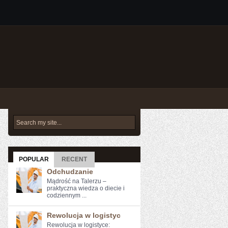
POPULAR
RECENT
Odchudzanie
Mądrość na Talerzu –
praktyczna wiedza o diecie i
codziennym ...
Rewolucja w logistyc
Rewolucja ⁢w⁢ logistyce: