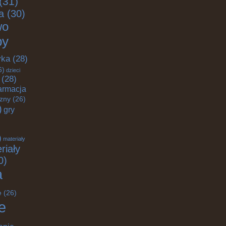
(31)
a
(30)
wo
by
yka
(28)
6)
dzieci
(28)
armacja
czny
(26)
)
gry
)
materiały
riały
0)
a
e
(26)
e