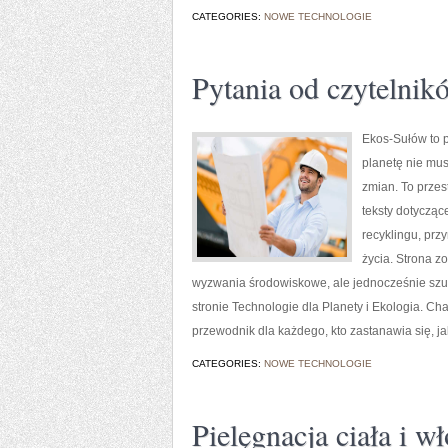
CATEGORIES:
NOWE TECHNOLOGIE
Pytania od czytelnik
Ekos-Sułów to p
planetę nie mu
zmian. To przes
teksty dotycząc
recyklingu, prz
życia. Strona 
wyzwania środowiskowe, ale jednocześnie szu
stronie Technologie dla Planety i Ekologia. C
przewodnik dla każdego, kto zastanawia się, ja
CATEGORIES:
NOWE TECHNOLOGIE
Pielęgnacja ciała i w