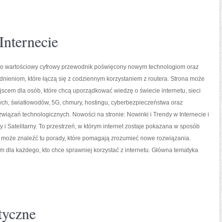
Internecie
l to wartościowy cyfrowy przewodnik poświęcony nowym technologiom oraz
nieniom, które łączą się z codziennym korzystaniem z routera. Strona może
scem dla osób, które chcą uporządkować wiedzę o świecie internetu, sieci
h, światłowodów, 5G, chmury, hostingu, cyberbezpieczeństwa oraz
wiązań technologicznych. Nowości na stronie: Nowinki i Trendy w Internecie i
y i Satelitarny. To przestrzeń, w którym internet zostaje pokazana w sposób
nik może znaleźć tu porady, które pomagają zrozumieć nowe rozwiązania.
m dla każdego, kto chce sprawniej korzystać z internetu. Główna tematyka
tyczne