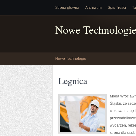
Strona główna
Archiwum
Spis Treści
Ta
Nowe Technologi
Nowe Technologie
Legnica
Moda Wrocław t
Śląsku, ze szc
ciekawą mapę te
przewodnikowe w
wydarzeń, rekre
strona dla osób