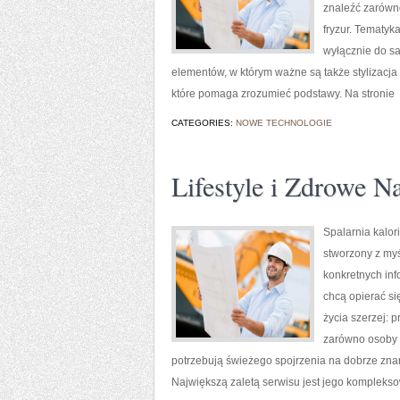
znaleźć zarówno
fryzur. Tematyk
wyłącznie do sa
elementów, w którym ważne są także stylizacja
które pomaga zrozumieć podstawy. Na stronie
CATEGORIES:
NOWE TECHNOLOGIE
Lifestyle i Zdrowe N
Spalarnia kalori
stworzony z myś
konkretnych inf
chcą opierać si
życia szerzej: 
zarówno osoby s
potrzebują świeżego spojrzenia na dobrze znan
Największą zaletą serwisu jest jego kompleks