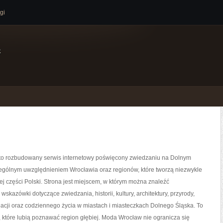
gi
e
o rozbudowany serwis internetowy poświęcony zwiedzaniu na Dolnym
zególnym uwzględnieniem Wrocławia oraz regionów, które tworzą niezwykle
j części Polski. Strona jest miejscem, w którym można znaleźć
skazówki dotyczące zwiedzania, historii, kultury, architektury, przyrody,
acji oraz codziennego życia w miastach i miasteczkach Dolnego Śląska. To
, które lubią poznawać region głębiej. Moda Wrocław nie ogranicza się