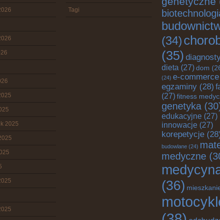
genetyczne
2026
Tagi
biotechnologi
budownict
choro
(34)
2026
(35)
026
diagnost
dieta
(27)
dom
(2
e-commerce
(24)
026
egzaminy
(28)
f
2025
(27)
fitness medy
genetyka
(30
2025
edukacyjne
(27)
ik 2025
innowacje
(27)
korepetycje
(28
2025
mate
budowlane
(24)
2025
medyczne
(3
medycyn
5
2025
(36)
mieszkani
motocykl
2025
(38)