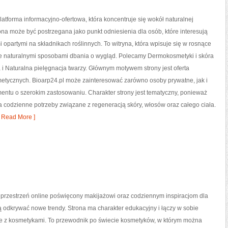
platforma informacyjno-ofertowa, która koncentruje się wokół naturalnej
rona może być postrzegana jako punkt odniesienia dla osób, które interesują
 opartymi na składnikach roślinnych. To witryna, która wpisuje się w rosnące
e naturalnymi sposobami dbania o wygląd. Polecamy Dermokosmetyki i skóra
i Naturalna pielęgnacja twarzy. Głównym motywem strony jest oferta
etycznych. Bioarp24.pl może zainteresować zarówno osoby prywatne, jak i
entu o szerokim zastosowaniu. Charakter strony jest tematyczny, ponieważ
a codzienne potrzeby związane z regeneracją skóry, włosów oraz całego ciała.
 Read More ]
o przestrzeń online poświęcony makijażowi oraz codziennym inspiracjom dla
ą odkrywać nowe trendy. Strona ma charakter edukacyjny i łączy w sobie
e z kosmetykami. To przewodnik po świecie kosmetyków, w którym można