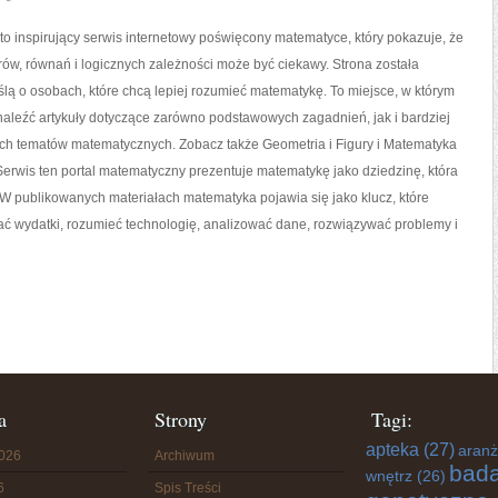
o inspirujący serwis internetowy poświęcony matematyce, który pokazuje, że
orów, równań i logicznych zależności może być ciekawy. Strona została
lą o osobach, które chcą lepiej rozumieć matematykę. To miejsce, w którym
aleźć artykuły dotyczące zarówno podstawowych zagadnień, jak i bardziej
 tematów matematycznych. Zobacz także Geometria i Figury i Matematyka
erwis ten portal matematyczny prezentuje matematykę jako dziedzinę, która
. W publikowanych materiałach matematyka pojawia się jako klucz, które
 wydatki, rozumieć technologię, analizować dane, rozwiązywać problemy i
a
Strony
Tagi:
apteka
(27)
aranż
2026
Archiwum
bada
wnętrz
(26)
6
Spis Treści