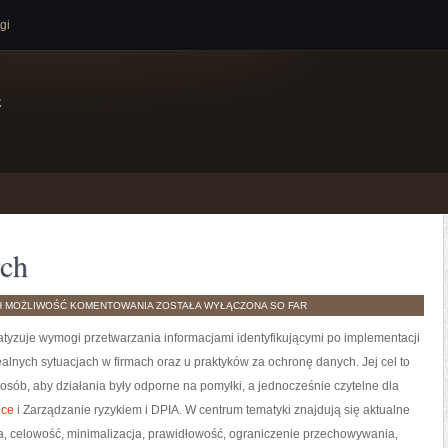
gi
e
ych
BEZPIECZEŃSTWO
H
MOŻLIWOŚĆ KOMENTOWANIA
ZOSTAŁA WYŁĄCZONA
SO FAR
DANYCH
yzuje wymogi przetwarzania informacjami identyfikującymi po implementacji
alnych sytuacjach w firmach oraz u praktyków za ochronę danych. Jej cel to
osób, aby działania były odporne na pomyłki, a jednocześnie czytelne dla
nce
i Zarządzanie ryzykiem i DPIA. W centrum tematyki znajdują się aktualne
, celowość, minimalizacja, prawidłowość, ograniczenie przechowywania,