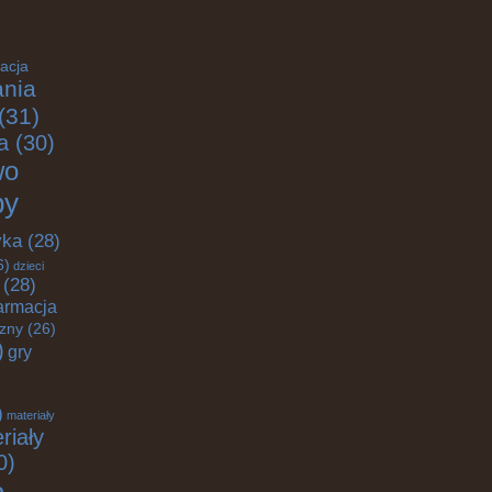
acja
nia
(31)
a
(30)
wo
by
yka
(28)
6)
dzieci
(28)
armacja
czny
(26)
)
gry
)
materiały
riały
0)