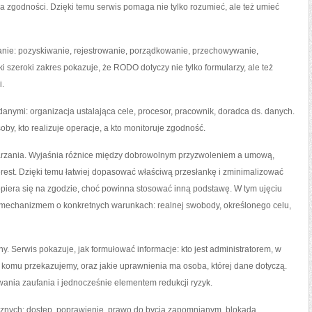
 zgodności. Dzięki temu serwis pomaga nie tylko rozumieć, ale też umieć
zanie: pozyskiwanie, rejestrowanie, porządkowanie, przechowywanie,
 szeroki zakres pokazuje, że RODO dotyczy nie tylko formularzy, ale też
i.
danymi: organizacja ustalająca cele, procesor, pracownik, doradca ds. danych.
oby, kto realizuje operacje, a kto monitoruje zgodność.
arzania. Wyjaśnia różnice między dobrowolnym przyzwoleniem a umową,
est. Dzięki temu łatwiej dopasować właściwą przesłankę i zminimalizować
opiera się na zgodzie, choć powinna stosować inną podstawę. W tym ujęciu
 mechanizmem o konkretnych warunkach: realnej swobody, określonego celu,
 Serwis pokazuje, jak formułować informacje: kto jest administratorem, w
as, komu przekazujemy, oraz jakie uprawnienia ma osoba, której dane dotyczą.
ania zaufania i jednocześnie elementem redukcji ryzyk.
znych: dostęp, poprawienie, prawo do bycia zapomnianym, blokada,