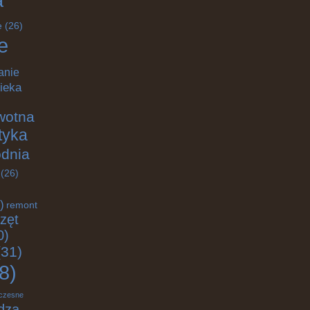
a
e
(26)
e
anie
ieka
wotna
ktyka
odnia
(26)
)
remont
zęt
0)
31)
8)
czesne
dza