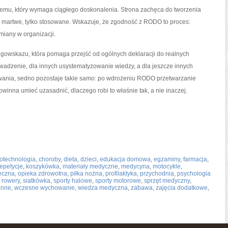
emu, który wymaga ciągłego doskonalenia. Strona zachęca do tworzenia
ą martwe, tylko stosowane. Wskazuje, że zgodność z RODO to proces:
zmiany w organizacji.
rogowskazu, która pomaga przejść od ogólnych deklaracji do realnych
wadzenie, dla innych usystematyzowanie wiedzy, a dla jeszcze innych
wania, sedno pozostaje takie samo: po wdrożeniu RODO przetwarzanie
winna umieć uzasadnić, dlaczego robi to właśnie tak, a nie inaczej.
iotechnologia
,
choroby
,
dieta
,
dzieci
,
edukacja domowa
,
egzaminy
,
farmacja
,
epetycje
,
koszykówka
,
materiały medyczne
,
medycyna
,
motocykle
,
eczna
,
opieka zdrowotna
,
piłka nożna
,
profilaktyka
,
przychodnia
,
psychologia
,
rowery
,
siatkówka
,
sporty halowe
,
sporty motorowe
,
sprzęt medyczny
,
inne
,
wczesne wychowanie
,
wiedza medyczna
,
zabawa
,
zajęcia dodatkowe
,