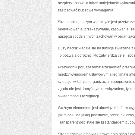
bezpieczeństwo, a także umiejętność wykazania
zastosować kluczowe wymagania.
Strona opisuje, czym w praktyce jest przetwar
modyfikowanie, przekazywanie, kasowanie. Taki
narzędzi i codziennych zachowań w organizacj
Duży nacisk kładzie się na funkcje związane z 
To pozwala odróżnić, kto zatwierdza cele i spos
Przewodnik porusza temat uzasadnień przetw
między wymogiem ustawowym a legitimate inter
sytuacje, w których organizacja niepoprawnie 
zgoda nie jest domyślnym rozwiązaniem, tylko
świadomości i rezygnacji.
Ważnym elementem jest obowiązek informacyjny.
jakim celu, na jakiej podstawie, przez jaki cz
Transparentność staje się tu standardem budow
Strona szeroko omawia uprawnienia osób fizyc