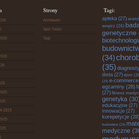
a
Strony
Tagi:
apteka
(27)
aranż
2026
Archiwum
bada
wnętrz
(26)
6
Spis Treści
genetyczne
2026
Tagi
biotechnologi
budownict
choro
(34)
2026
(35)
026
diagnost
dieta
(27)
dom
(2
e-commerce
(24)
026
egzaminy
(28)
f
2025
(27)
fitness medy
genetyka
(30
2025
edukacyjne
(27)
ik 2025
innowacje
(27)
korepetycje
(28
2025
mate
budowlane
(24)
2025
medyczne
(3
5