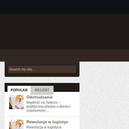
POPULAR
RECENT
Odchudzanie
Mądrość na Talerzu –
praktyczna wiedza o diecie i
codziennym ...
Rewolucja w logistyc
Rewolucja ⁢w⁢ logistyce: