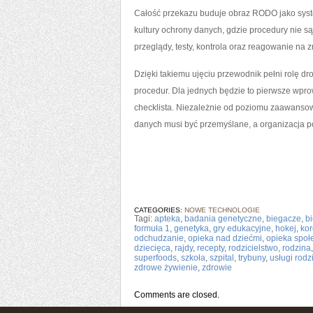
Całość przekazu buduje obraz RODO jako syst
kultury ochrony danych, gdzie procedury nie s
przeglądy, testy, kontrola oraz reagowanie na 
Dzięki takiemu ujęciu przewodnik pełni rolę d
procedur. Dla jednych będzie to pierwsze wpro
checklista. Niezależnie od poziomu zaawanso
danych musi być przemyślane, a organizacja po
CATEGORIES:
NOWE TECHNOLOGIE
Tagi:
apteka
,
badania genetyczne
,
biegacze
,
b
formuła 1
,
genetyka
,
gry edukacyjne
,
hokej
,
kor
odchudzanie
,
opieka nad dziećmi
,
opieka społ
dziecięca
,
rajdy
,
recepty
,
rodzicielstwo
,
rodzina
superfoods
,
szkoła
,
szpital
,
trybuny
,
usługi rodz
zdrowe żywienie
,
zdrowie
Comments are closed.