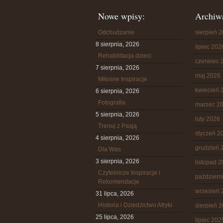
Nowe wpisy:
Archiw
Odchudzanie
sierpień 
8 sierpnia, 2026
lipiec 202
Rehabilitacja dzieci
czerwiec 
7 sierpnia, 2026
maj 2026
Miłosne Inspiracje
kwiecień 
6 sierpnia, 2026
Fotografia
marzec 2
5 sierpnia, 2026
luty 2026
Trenuj z Pasją
styczeń 2
4 sierpnia, 2026
grudzień 
Dla Was
3 sierpnia, 2026
listopad 
Czytelnicze Inspiracje i
październ
Rekomendacje
wrzesień 
31 lipca, 2026
Historia i Dziedzictwo Afryki
sierpień 
25 lipca, 2026
lipiec 202