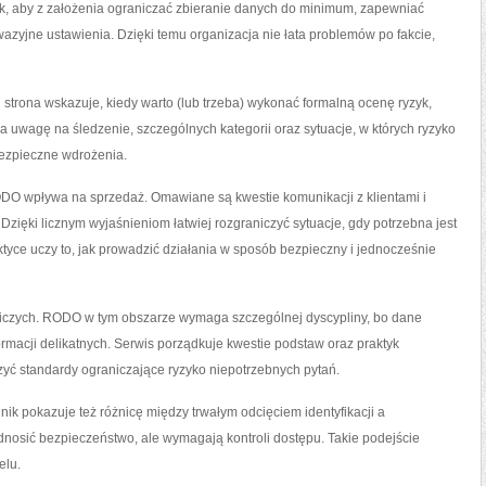
k, aby z założenia ograniczać zbieranie danych do minimum, zapewniać
wazyjne ustawienia. Dzięki temu organizacja nie łata problemów po fakcie,
trona wskazuje, kiedy warto (lub trzeba) wykonać formalną ocenę ryzyk,
 uwagę na śledzenie, szczególnych kategorii oraz sytuacje, w których ryzyko
 bezpieczne wdrożenia.
ODO wpływa na sprzedaż. Omawiane są kwestie komunikacji z klientami i
 Dzięki licznym wyjaśnieniom łatwiej rozgraniczyć sytuacje, gdy potrzebna jest
aktyce uczy to, jak prowadzić działania w sposób bezpieczny i jednocześnie
iczych. RODO w tym obszarze wymaga szczególnej dyscypliny, bo dane
formacji delikatnych. Serwis porządkuje kwestie podstaw oraz praktyk
zyć standardy ograniczające ryzyko niepotrzebnych pytań.
k pokazuje też różnicę między trwałym odcięciem identyfikacji a
dnosić bezpieczeństwo, ale wymagają kontroli dostępu. Takie podejście
elu.