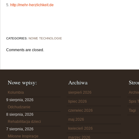
5.
http://mehr-herzlichkeit.de
CATEGORIES:
NOWE TECHNOLOGIE
Comments are closed.
Nowe wpisy:
Archiwa
Stro
Kolumbia
sierpień 2026
Arch
9 sierpnia, 2026
lipiec 2026
Spis T
Odchudzanie
czerwiec 2026
Tagi
8 sierpnia, 2026
maj 2026
Rehabilitacja dzieci
kwiecień 2026
7 sierpnia, 2026
Miłosne Inspiracje
marzec 2026