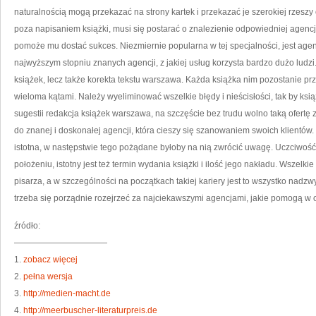
ZA
naturalnością mogą przekazać na strony kartek i przekazać je szerokiej rzeszy
GR
poza napisaniem książki, musi się postarać o znalezienie odpowiedniej agencji
pomoże mu dostać sukces. Niezmiernie popularna w tej specjalności, jest ag
najwyższym stopniu znanych agencji, z jakiej usług korzysta bardzo dużo ludzi.
książek, lecz także korekta tekstu warszawa. Każda książka nim pozostanie 
wieloma kątami. Należy wyeliminować wszelkie błędy i nieścisłości, tak by ks
sugestii redakcja książek warszawa, na szczęście bez trudu wolno taką ofertę 
do znanej i doskonałej agencji, która cieszy się szanowaniem swoich klientów. 
istotna, w następstwie tego pożądane byłoby na nią zwrócić uwagę. Uczciwo
położeniu, istotny jest też termin wydania książki i ilość jego nakładu. Wszelk
pisarza, a w szczególności na początkach takiej kariery jest to wszystko nadzwy
trzeba się porządnie rozejrzeć za najciekawszymi agencjami, jakie pomogą w 
źródło:
———————————
1.
zobacz więcej
2.
pełna wersja
3.
http://medien-macht.de
4.
http://meerbuscher-literaturpreis.de