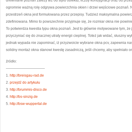
drewniane poznań zależy też od stylu obiektu, liczby kondygnacji oraz od p
ogromnie ważną rolę odgrywa powierzchnia okien i drzwi wejściowe poznań. 
przestrzeń okna jest formułowana przez przepisy. Tudzież maksymalna powierz
zdefiniowana. Mimo to powszechnie przyjmuje się, że rozmiar okna nie powinie
To potwierdza kwestia typu okna poznań. Jest to głównie motywowane tym, że
przyczyniać się do znacznej utraty energii cieplnej. Toteż jak widać, słuszny wy
jednak wypada nie zapominać, iż przyzwoicie wybrane okna pcv, zapewnia nas
solidny montaż okna stanowi kwestę zasadniczą, jeśli chcemy, aby spełniało o
źródło:
———————————
1.
http://breisgau-rad.de
2.
przejdź do artykułu
3.
http://brummis-disco.de
4.
http://bs-sinzig.de
5.
http://bsw-wuppertal.de