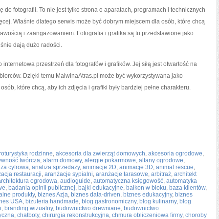
 do fotografii. To nie jest tylko strona o aparatach, programach i technicznych
więcej. Właśnie dlatego serwis może być dobrym miejscem dla osób, które chcą
iekawością i zaangażowaniem. Fotografia i grafika są tu przedstawione jako
śnie dają dużo radości.
 internetowa przestrzeń dla fotografów i grafików. Jej siłą jest otwartość na
biorców. Dzięki temu MalwinaAtras.pl może być wykorzystywana jako
osób, które chcą, aby ich zdjęcia i grafiki były bardziej pełne charakteru.
roturystyka rodzinne
,
akcesoria dla zwierząt domowych
,
akcesoria ogrodowe
,
ywność twórcza
,
alarm domowy
,
alergie pokarmowe
,
altany ogrodowe
,
iza cyfrowa
,
analiza sprzedaży
,
animacje 2D
,
animacje 3D
,
animal rescue
,
acja restauracji
,
aranżacje sypialni
,
aranżacje tarasowe
,
arbitraż
,
architekt
architektura ogrodowa
,
audioguide
,
automatyczna księgowość
,
automatyka
we
,
badania opinii publicznej
,
bajki edukacyjne
,
balkon w bloku
,
baza klientów
,
lne produkty
,
biznes Azja
,
biznes data-driven
,
biznes edukacyjny
,
biznes
znes USA
,
bizuteria handmade
,
blog gastronomiczny
,
blog kulinarny
,
blog
i
,
branding wizualny
,
budownictwo drewniane
,
budownictwo
tyczna
,
chatboty
,
chirurgia rekonstrukcyjna
,
chmura obliczeniowa firmy
,
choroby