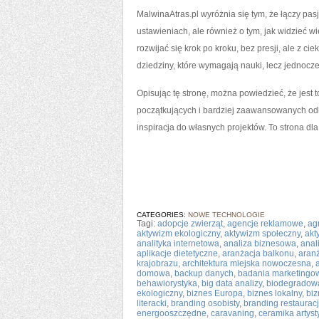
MalwinaAtras.pl wyróżnia się tym, że łączy pasję
ustawieniach, ale również o tym, jak widzieć 
rozwijać się krok po kroku, bez presji, ale z c
dziedziny, które wymagają nauki, lecz jednocze
Opisując tę stronę, można powiedzieć, że jest to
początkujących i bardziej zaawansowanych od
inspiracja do własnych projektów. To strona dla 
CATEGORIES:
NOWE TECHNOLOGIE
Tagi:
adopcje zwierząt
,
agencje reklamowe
,
ag
aktywizm ekologiczny
,
aktywizm społeczny
,
akt
analityka internetowa
,
analiza biznesowa
,
anal
aplikacje dietetyczne
,
aranżacja balkonu
,
aranż
krajobrazu
,
architektura miejska nowoczesna
,
domowa
,
backup danych
,
badania marketingo
behawiorystyka
,
big data analizy
,
biodegradowa
ekologiczny
,
biznes Europa
,
biznes lokalny
,
bi
literacki
,
branding osobisty
,
branding restauracj
energooszczędne
,
caravaning
,
ceramika artys