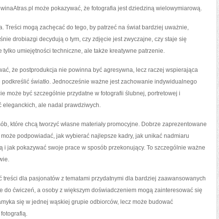
winaAtras.pl może pokazywać, że fotografia jest dziedziną wielowymiarową.
a. Treści mogą zachęcać do tego, by patrzeć na świat bardziej uważnie,
aśnie drobiazgi decydują o tym, czy zdjęcie jest zwyczajne, czy staje się
tylko umiejętności techniczne, ale także kreatywne patrzenie.
wać, że postprodukcja nie powinna być agresywna, lecz raczej wspierająca
 podkreślić światło. Jednocześnie ważne jest zachowanie indywidualnego
e może być szczególnie przydatne w fotografii ślubnej, portretowej i
ęć eleganckich, ale nadal prawdziwych.
ób, które chcą tworzyć własne materiały promocyjne. Dobrze zaprezentowane
na może podpowiadać, jak wybierać najlepsze kadry, jak unikać nadmiaru
ą i jak pokazywać swoje prace w sposób przekonujący. To szczególnie ważne
wie.
zyć treści dla pasjonatów z tematami przydatnymi dla bardziej zaawansowanych
cje do ćwiczeń, a osoby z większym doświadczeniem mogą zainteresować się
zamyka się w jednej wąskiej grupie odbiorców, lecz może budować
fotografią.