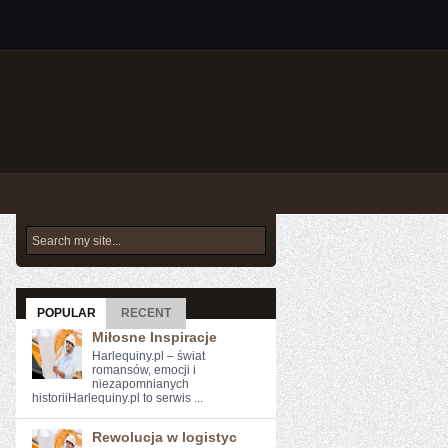
POPULAR
RECENT
Miłosne Inspiracje
Harlequiny.pl – świat
romansów, emocji i
niezapomnianych
historiiHarlequiny.pl to serwis ...
Rewolucja w logistyc