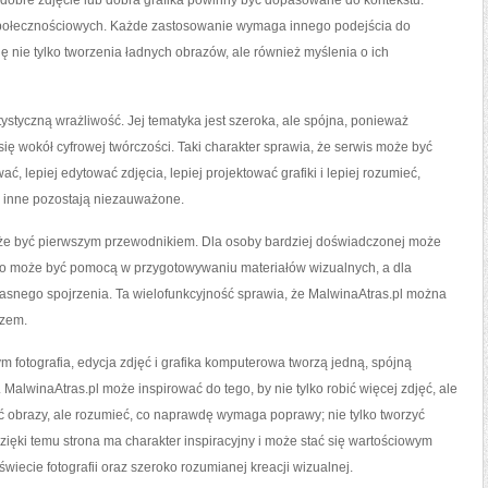
dobre zdjęcie lub dobra grafika powinny być dopasowane do kontekstu.
 społecznościowych. Każde zastosowanie wymaga innego podejścia do
ię nie tylko tworzenia ładnych obrazów, ale również myślenia o ich
tystyczną wrażliwość. Jej tematyka jest szeroka, ale spójna, ponieważ
ię wokół cyfrowej twórczości. Taki charakter sprawia, że serwis może być
ać, lepiej edytować zdjęcia, lepiej projektować grafiki i lepiej rozumieć,
a inne pozostają niezauważone.
może być pierwszym przewodnikiem. Dla osoby bardziej doświadczonej może
wego może być pomocą w przygotowywaniu materiałów wizualnych, a dla
łasnego spojrzenia. Ta wielofunkcyjność sprawia, że MalwinaAtras.pl można
azem.
m fotografia, edycja zdjęć i grafika komputerowa tworzą jedną, spójną
MalwinaAtras.pl może inspirować do tego, by nie tylko robić więcej zdjęć, ale
iać obrazy, ale rozumieć, co naprawdę wymaga poprawy; nie tylko tworzyć
 Dzięki temu strona ma charakter inspiracyjny i może stać się wartościowym
wiecie fotografii oraz szeroko rozumianej kreacji wizualnej.