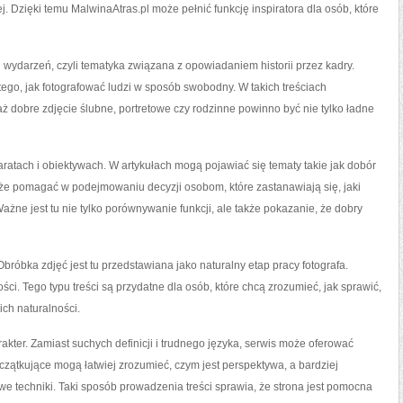
j. Dzięki temu MalwinaAtras.pl może pełnić funkcję inspiratora dla osób, które
 wydarzeń, czyli tematyka związana z opowiadaniem historii przez kadry.
go, jak fotografować ludzi w sposób swobodny. W takich treściach
 dobre zdjęcie ślubne, portretowe czy rodzinne powinno być nie tylko ładne
atach i obiektywach. W artykułach mogą pojawiać się tematy takie jak dobór
oże pomagać w podejmowaniu decyzji osobom, które zastanawiają się, jaki
Ważne jest tu nie tylko porównywanie funkcji, ale także pokazanie, że dobry
 Obróbka zdjęć jest tu przedstawiana jako naturalny etap pracy fotografa.
i. Tego typu treści są przydatne dla osób, które chcą zrozumieć, jak sprawić,
 ich naturalności.
rakter. Zamiast suchych definicji i trudnego języka, serwis może oferować
zątkujące mogą łatwiej zrozumieć, czym jest perspektywa, a bardziej
 techniki. Taki sposób prowadzenia treści sprawia, że strona jest pomocna