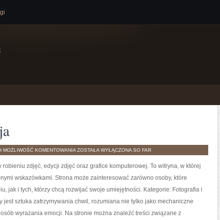
gi
e
ja
EDYCJA
H
MOŻLIWOŚĆ KOMENTOWANIA
ZOSTAŁA WYŁĄCZONA
SO FAR
I
POSTPRODUKCJA
robieniu zdjęć, edycji zdjęć oraz grafice komputerowej. To witryna, w której
ępnymi wskazówkami. Strona może zainteresować zarówno osoby, które
, jak i tych, którzy chcą rozwijać swoje umiejętności. Kategorie: Fotografia i
 jest sztuka zatrzymywania chwil, rozumiana nie tylko jako mechaniczne
posób wyrażania emocji. Na stronie można znaleźć treści związane z