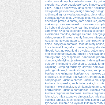
roślin doniczkowych
,
ciasta domowe
,
city guide
experience
,
cyberbezpieczeństwo firmowe
,
cyd
z ryżu
,
dania z soczewicy
,
data center
,
declutter
design dla gastronomii
,
design firmowy
,
design
roślinny
,
diagnostyka laboratoryjna
,
dieta lekk
początkujących
,
dieta zwierząt
,
dietetyka sport
docelowe profile klientów
,
dom pod klucz
,
domo
makarony
,
domowe nalewki
,
domowe oszczędz
3d hobby
,
druk cyfrowy
,
e-learning medyczny
,
e
zdrowotna szkolna
,
ekologia miejska
,
ekologia
elektronika mobilna
,
energia cieplna
,
energia 
video
,
eventy filmowe
,
eventy firmowe integrac
Ads
,
fermentowane napoje
,
film animowany
,
fi
dzieci
,
florystyka domowa
,
food delivery online
truck festival
,
fotografia dziecięca
,
fotografia śl
Google Ads
,
gotowanie dla dwojga
,
gotowanie 
grafika komputerowa 3D
,
grafika użytkowa
,
gri
strategiczne
,
gry zespołowe
,
handmade produk
domowa
,
identyfikacja wizualna
,
indeks glikem
outdoor
,
inteligentne oświetlenie
,
izolacje term
kayaking
,
kemping rodzinny
,
kiszonki domowe
jednogarnkowe
,
kominki ekologiczne
,
kompost
konferencje kulinarne
,
konferencje naukowe ży
prawnicze
,
kosmetyki dla zwierząt
,
krajobraz p
campingowa
,
kuchnia czeska
,
kuchnia dla singl
kuchnia hiszpańska
,
kuchnia indyjska
,
kuchnia
kuchnia meksykańska
,
kuchnia molekularna
,
k
peruwiańska
,
kuchnia portugalska
,
kuchnia re
kuchnia regionalna Podlasia
,
kuchnia regional
letnia
,
kuchnia sezonowa zimowa
,
kuchnia sk
kuchnia turecka
,
kuchnia ukraińska
,
kuchnia w
żydowska
,
kuchnie na wymiar
,
kultura herbaty
,