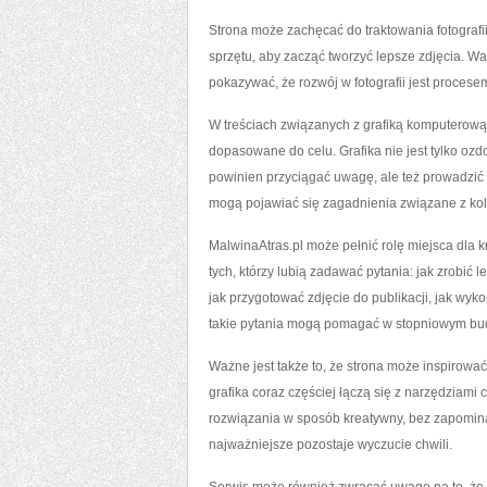
Strona może zachęcać do traktowania fotografi
sprzętu, aby zacząć tworzyć lepsze zdjęcia. 
pokazywać, że rozwój w fotografii jest procese
W treściach związanych z grafiką komputerową
dopasowane do celu. Grafika nie jest tylko oz
powinien przyciągać uwagę, ale też prowadzić
mogą pojawiać się zagadnienia związane z kolo
MalwinaAtras.pl może pełnić rolę miejsca dla k
tych, którzy lubią zadawać pytania: jak zrobić l
jak przygotować zdjęcie do publikacji, jak wyk
takie pytania mogą pomagać w stopniowym bu
Ważne jest także to, że strona może inspirować
grafika coraz częściej łączą się z narzędziam
rozwiązania w sposób kreatywny, bez zapominan
najważniejsze pozostaje wyczucie chwili.