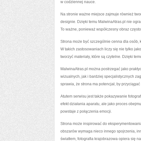
w codziennej nauce.
Na stronie ważne miejsce zajmuje również two
designie. Dzięki temu MalwinaAtras.pl nie ogran
To ważne, ponieważ współczesny obraz często f
Strona może być szczególnie cenna dla osób, kt
W takich zastosowaniach liczy się nie tylko ja
tworzyć materiały, które są czytelne. Dzięki t
MalwinaAtras.pl można postrzegać jako prakty
wizualnych, jak i bardziej specjalistycznych z
sprawia, że strona ma potencjał, by przyciąg
Atutem serwisu jest także pokazywanie fotografii
efekt działania aparatu, ale jako proces obejm
powstaje z połączenia emocji.
Strona może inspirować do eksperymentowania z 
obszarów wymaga nieco innego spojrzenia, inne
światłem, fotografia krajobrazowa opiera się 