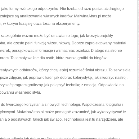
i jako formy twórczego odpoczynku. Nie trzeba od razu posiadać drogiego
Ważniejsze są analizowanie własnych kadrów. MalwinaAtras.pl może
m, w którym liczą się otwartość na eksperymenty.
 szczególnie ważne może być omawianie tego, jak tworzyć projekty
dobą, ale często pełni funkcję wizerunkową. Dobrze zaprojektowany materiał
 wzrok, porządkować informacje i wzmacniać przekaz. Dlatego na stronie
rem. To tematy ważne dla osób, które tworzą grafiki do blogów.
reatywnych odbiorców, którzy chcą lepiej rozumieć świat obrazu. To serwis dla
epsze zdjęcie, jak poprawić kadr, jak dobrać kolorystykę, jak stworzyć nastrój,
orzystać program graficzny, jak połączyć technikę z emocją. Odpowiedzi na
dowaniu własnego stylu.
 do twórczego korzystania z nowych technologii. Współczesna fotografia i
i cyfrowymi. MalwinaAtras.pl może pomagać zrozumieć, jak wykorzystywać te
ia o podstawach, takich jak światło. Technologia jest tu narzędziem, ale