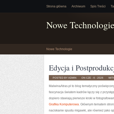
Strona główna
Archiwum
Spis Treści
Ta
Nowe Technologi
Nowe Technologie
Edycja i Postprodukc
POSTED BY ADMIN
ON CZE - 6 - 2026
WIT
MalwinaAtras.pl to blog tematyczny poświęcony 
fascynacja światem kadrów łączy się z przyst
dopiero stawiają pierwsze kroki w fotografowaniu
Grafika Komputerowa
. Głównym tematem strony
naciskanie spustu migawki, ale również jako s