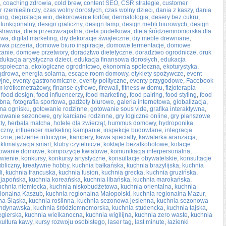
,
coaching zdrowia
,
cold brew
,
content SEO
,
CSR strategie
,
customer
r rzemieślniczy
,
czas wolny dorosłych
,
czas wolny dzieci
,
dania z kaszy
,
dania
ing
,
degustacja win
,
dekorowanie tortów
,
dermatologia
,
desery bez cukru
,
 funkcjonalny
,
design graficzny
,
design lamp
,
design mebli biurowych
,
design
ostrawna
,
dieta przeciwzapalna
,
dieta pudełkowa
,
dieta śródziemnomorska dla
owa
,
digital marketing
,
diy dekoracje świąteczne
,
diy meble drewniane
,
wa pizzeria
,
domowe biuro inspiracje
,
domowe fermentacje
,
domowe
anie
,
domowe przetwory
,
doradztwo dietetyczne
,
doradztwo ogrodnicze
,
druk
dukacja artystyczna dzieci
,
edukacja finansowa dorosłych
,
edukacja
 społeczna
,
ekologiczne ogrodnictwo
,
ekonomia społeczna
,
ekoturystyka
,
jądrowa
,
energia solarna
,
escape room domowy
,
etykiety spożywcze
,
event
yjne
,
eventy gastronomiczne
,
eventy polityczne
,
eventy przygodowe
,
Facebook
lm krótkometrażowy
,
finanse cyfrowe
,
firewall
,
fitness w domu
,
fizjoterapia
,
food design
,
food influencerzy
,
food marketing
,
food pairing
,
food styling
,
food
ubna
,
fotografia sportowa
,
gadżety biurowe
,
galeria internetowa
,
globalizacja
,
na ognisku
,
gotowanie rodzinne
,
gotowanie sous vide
,
grafika interaktywna
,
llowanie sezonowe
,
gry karciane rodzinne
,
gry logiczne online
,
gry planszowe
ty
,
herbata matcha
,
hotele dla zwierząt
,
hummus domowy
,
hydroponika
iczny
,
influencer marketing kampanie
,
inspekcje budowlane
,
integracja
iczne
,
jedzenie intuicyjne
,
kampery
,
kawa specialty
,
kawalerka aranżacja
,
,
klimatyzacja smart
,
kluby czytelnicze
,
koktajle bezalkoholowe
,
kolacje
owanie domowe
,
kompozycje kwiatowe
,
komunikacja interpersonalna
,
wienie
,
konkursy
,
konkursy artystyczne
,
konsultacje obywatelskie
,
konsultacje
ubliczny
,
kreatywne hobby
,
kuchnia bałkańska
,
kuchnia brazylijska
,
kuchnia
i
,
kuchnia francuska
,
kuchnia fusion
,
kuchnia grecka
,
kuchnia gruzińska
,
 japońska
,
kuchnia koreańska
,
kuchnia libańska
,
kuchnia marokańska
,
uchnia niemiecka
,
kuchnia niskobudżetowa
,
kuchnia orientalna
,
kuchnia
gionalna Kaszub
,
kuchnia regionalna Małopolski
,
kuchnia regionalna Mazur
,
na Śląska
,
kuchnia roślinna
,
kuchnia sezonowa jesienna
,
kuchnia sezonowa
andynawska
,
kuchnia śródziemnomorska
,
kuchnia studencka
,
kuchnia tajska
,
ęgierska
,
kuchnia wielkanocna
,
kuchnia wigilijna
,
kuchnia zero waste
,
kuchnia
kultura kawy
,
kursy rozwoju osobistego
,
laser tag
,
last minute
,
łazienki