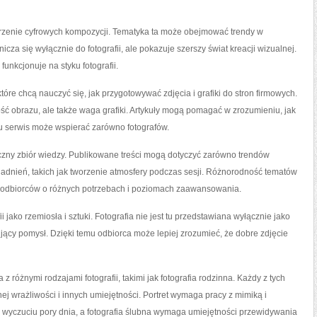
rzenie cyfrowych kompozycji. Tematyka ta może obejmować trendy w
icza się wyłącznie do fotografii, ale pokazuje szerszy świat kreacji wizualnej.
unkcjonuje na styku fotografii.
óre chcą nauczyć się, jak przygotowywać zdjęcia i grafiki do stron firmowych.
kość obrazu, ale także waga grafiki. Artykuły mogą pomagać w zrozumieniu, jak
emu serwis może wspierać zarówno fotografów.
czny zbiór wiedzy. Publikowane treści mogą dotyczyć zarówno trendów
agadnień, takich jak tworzenie atmosfery podczas sesji. Różnorodność tematów
ać odbiorców o różnych potrzebach i poziomach zaawansowania.
 jako rzemiosła i sztuki. Fotografia nie jest tu przedstawiana wyłącznie jako
ujący pomysł. Dzięki temu odbiorca może lepiej zrozumieć, że dobre zdjęcie
różnymi rodzajami fotografii, takimi jak fotografia rodzinna. Każdy z tych
j wrażliwości i innych umiejętności. Portret wymaga pracy z mimiką i
na wyczuciu pory dnia, a fotografia ślubna wymaga umiejętności przewidywania