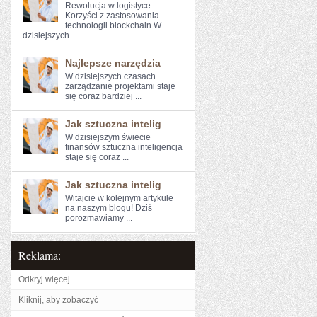
Rewolucja ⁢w⁢ logistyce:
Korzyści z zastosowania⁤
technologii blockchain W
dzisiejszych ...
Najlepsze narzędzia
W dzisiejszych czasach
zarządzanie projektami staje
się coraz bardziej ...
Jak sztuczna intelig
W dzisiejszym świecie
finansów sztuczna inteligencja
staje się coraz ...
Jak sztuczna intelig
Witajcie w ⁢kolejnym artykule
na naszym blogu! Dziś
porozmawiamy ...
Reklama:
Odkryj więcej
Kliknij, aby zobaczyć