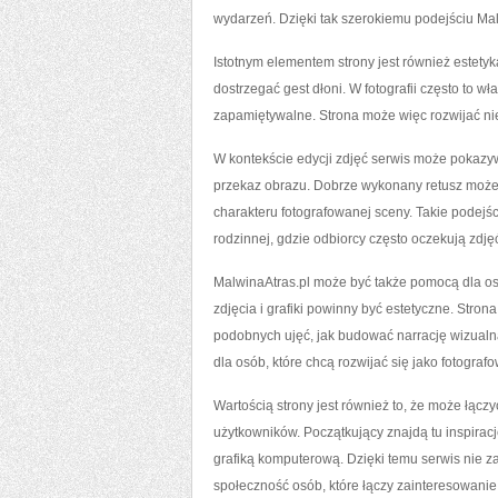
wydarzeń. Dzięki tak szerokiemu podejściu Mal
Istotnym elementem strony jest również estetyk
dostrzegać gest dłoni. W fotografii często to wł
zapamiętywalne. Strona może więc rozwijać nie 
W kontekście edycji zdjęć serwis może pokazy
przekaz obrazu. Dobrze wykonany retusz może
charakteru fotografowanej sceny. Takie podejści
rodzinnej, gdzie odbiorcy często oczekują zdj
MalwinaAtras.pl może być także pomocą dla os
zdjęcia i grafiki powinny być estetyczne. Stro
podobnych ujęć, jak budować narrację wizualn
dla osób, które chcą rozwijać się jako fotografo
Wartością strony jest również to, że może łąc
użytkowników. Początkujący znajdą tu inspira
grafiką komputerową. Dzięki temu serwis nie 
społeczność osób, które łączy zainteresowanie 