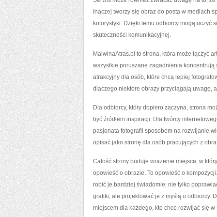
Serwis może również zwracać uwagę na to, że 
Inaczej tworzy się obraz do posta w mediach
kolorystyki. Dzięki temu odbiorcy mogą uczyć s
skuteczności komunikacyjnej.
MalwinaAtras.pl to strona, która może łączyć ar
wszystkie poruszane zagadnienia koncentrują s
atrakcyjny dla osób, które chcą lepiej fotografow
dlaczego niektóre obrazy przyciągają uwagę, 
Dla odbiorcy, który dopiero zaczyna, strona 
być źródłem inspiracji. Dla twórcy interneto
pasjonata fotografii sposobem na rozwijanie w
opisać jako stronę dla osób pracujących z obr
Całość strony buduje wrażenie miejsca, w który
opowieść o obrazie. To opowieść o kompozycji. 
robić je bardziej świadomie; nie tylko popraw
grafiki, ale projektować je z myślą o odbiorcy.
miejscem dla każdego, kto chce rozwijać się w ś