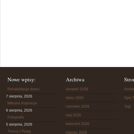
Nowe wpisy:
Archiwa
Stro
Rehabilitacja dzieci
sierpień 2026
Arch
7 sierpnia, 2026
lipiec 2026
Spis T
Miłosne Inspiracje
czerwiec 2026
Tagi
6 sierpnia, 2026
maj 2026
Fotografia
kwiecień 2026
5 sierpnia, 2026
Trenuj z Pasją
marzec 2026