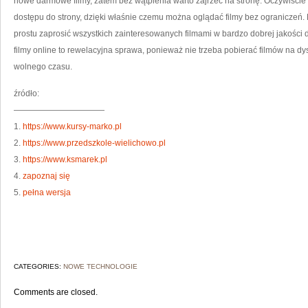
nowe darmowe filmy, zatem bez wątpienia warto zajrzeć na stronę. Oczywiście 
dostępu do strony, dzięki właśnie czemu można oglądać filmy bez ograniczeń. N
prostu zaprosić wszystkich zainteresowanych filmami w bardzo dobrej jakości
filmy online to rewelacyjna sprawa, ponieważ nie trzeba pobierać filmów na 
wolnego czasu.
źródło:
———————————
1.
https://www.kursy-marko.pl
2.
https://www.przedszkole-wielichowo.pl
3.
https://www.ksmarek.pl
4.
zapoznaj się
5.
pełna wersja
CATEGORIES:
NOWE TECHNOLOGIE
Comments are closed.