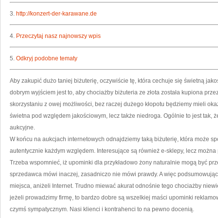
3.
http://konzert-der-karawane.de
4.
Przeczytaj nasz najnowszy wpis
5.
Odkryj podobne tematy
Aby zakupić dużo taniej biżuterię, oczywiście tę, która cechuje się świetną ja
dobrym wyjściem jest to, aby chociażby biżuteria ze złota została kupiona prze
skorzystaniu z owej możliwości, bez raczej dużego kłopotu będziemy mieli okazję 
świetna pod względem jakościowym, lecz także niedroga. Ogólnie to jest tak, ż
aukcyjne.
W końcu na aukcjach internetowych odnajdziemy taką biżuterię, która może
autentycznie każdym względem. Interesujące są również e-sklepy, lecz można p
Trzeba wspomnieć, iż upominki dla przykładowo żony naturalnie mogą być prze
sprzedawca mówi inaczej, zasadniczo nie mówi prawdy. A więc podsumowują
miejsca, aniżeli Internet. Trudno miewać akurat odnośnie tego chociażby niewi
jeżeli prowadzimy firmę, to bardzo dobre są wszelkiej maści upominki reklam
czymś sympatycznym. Nasi klienci i kontrahenci to na pewno docenią.