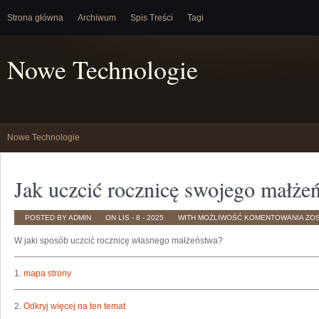
Strona główna
Archiwum
Spis Treści
Tagi
Nowe Technologie
Nowe Technologie
Jak uczcić rocznicę swojego małże
JAK
POSTED BY ADMIN
ON LIS - 8 - 2025
WITH
MOŻLIWOŚĆ KOMENTOWANIA
ZO
UCZ
ROC
W jaki sposób uczcić rocznicę własnego małżeństwa?
SW
MA
1.
mapa strony
2.
Odkryj więcej na ten temat