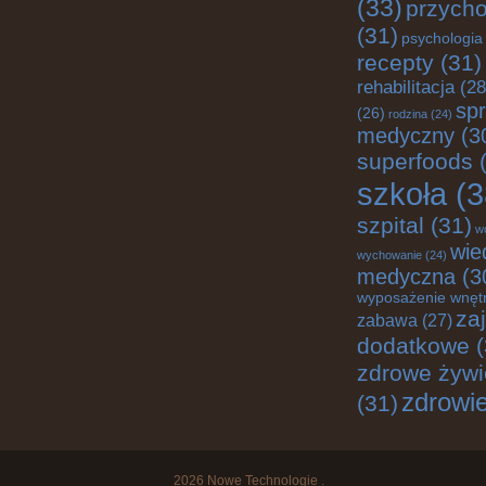
(33)
przych
(31)
psychologia
recepty
(31)
rehabilitacja
(28
spr
(26)
rodzina
(24)
medyczny
(3
superfoods
(
szkoła
(3
szpital
(31)
w
wie
wychowanie
(24)
medyczna
(3
wyposażenie wnęt
za
zabawa
(27)
dodatkowe
(
zdrowe żywi
zdrowi
(31)
2026
Nowe Technologie
.