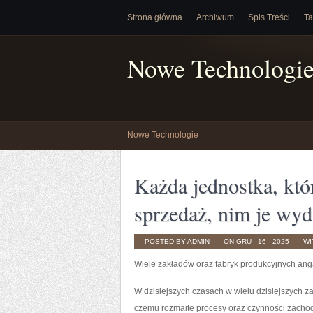
Strona główna
Archiwum
Spis Treści
Ta
Nowe Technologi
Nowe Technologie
Każda jednostka, któ
sprzedaż, nim je wyd
POSTED BY ADMIN
ON GRU - 16 - 2025
WI
Wiele zakładów oraz fabryk produkcyjnych ang
W dzisiejszych czasach w wielu dzisiejszych 
czemu rozmaite procesy oraz czynności zachod