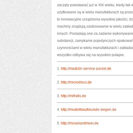
zaczęły powstawać już w XIX wieku, kiedy tak 
użytkowane są w wielu manufakturach są przed
to innowacyjne urządzenia wysokiej jakości, d
machiny znajdują zastosowanie w wielu zakłada
innych. Posiadają one za zadanie wykonywani
substancji, zamykanie pojedynczych opakowań,
czynnościami w wielu manufakturach i zakłada
wszystko odbywa się na wysokim pułapie.
1.
http://medizin-service-porzel.de
2.
http://microdiscs.de
3.
http://mifratis.de
4.
http://modellbaufreunde-siegen.de
5.
http://moselundmeer.de