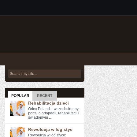
POPULAR
RECENT
Rehabilitacja dzieci
Ortex Poland – wszechstronny
portal o ortopedii, rehabilitacji i
świadomym ...
Rewolucja w logistyc
Rewolucja ⁢w⁢ logistyce: