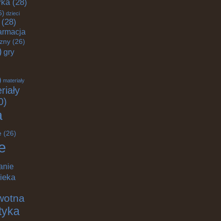
yka
(28)
6)
dzieci
(28)
armacja
czny
(26)
)
gry
)
materiały
riały
0)
a
e
(26)
e
anie
ieka
wotna
ktyka