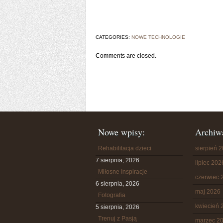
CATEGORIES:
NOWE TECHNOLOGIE
Comments are closed.
Nowe wpisy:
Archiw
Rehabilitacja dzieci
sierpień 
7 sierpnia, 2026
lipiec 202
Miłosne Inspiracje
czerwiec 
6 sierpnia, 2026
maj 2026
Fotografia
kwiecień 
5 sierpnia, 2026
Trenuj z Pasją
marzec 2