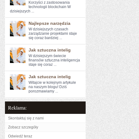
Korzyści z zastosowania⁤
technologii blockchain W
dzisiejszych ...
Najlepsze narzędzia
W dzisiejszych czasach
zarządzanie projektami staje
się coraz bardziej ...
Jak sztuczna intelig
W dzisiejszym świecie
finansów sztuczna inteligencja
staje się coraz ...
Jak sztuczna intelig
Witajcie w ⁢kolejnym artykule
na naszym blogu! Dziś
porozmawiamy ...
Reklama:
Skontaktuj się z nami
Zobacz szczegóły
Odwiedź teraz