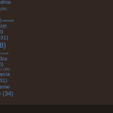
odnia
(26)
)
remont
zęt
0)
31)
8)
czesne
dza
0)
rz
(26)
jęcia
31)
enie
e
(34)