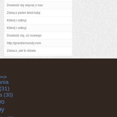
Dowiedz się więcej o nas
Zobacz pełen tekst tutaj
Kliknij i odkryj
Kliknij i odkryj
Dowiedz się, co nowego
http://gracklemundy.com
Zobacz, jak to działa
acja
nia
(31)
a
(30)
wo
by