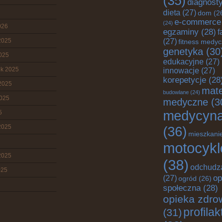
(35)
diagnost
dieta
(27)
dom
(2
e-commerce
(24)
026
egzaminy
(28)
f
2025
(27)
fitness medy
genetyka
(30
2025
edukacyjne
(27)
ik 2025
innowacje
(27)
korepetycje
(28
2025
mate
budowlane
(24)
2025
medyczne
(3
medycyn
5
2025
(36)
mieszkani
motocykl
2025
(38)
odchudz
025
op
(27)
ogród
(26)
społeczna
(28)
opieka zdro
profila
(31)