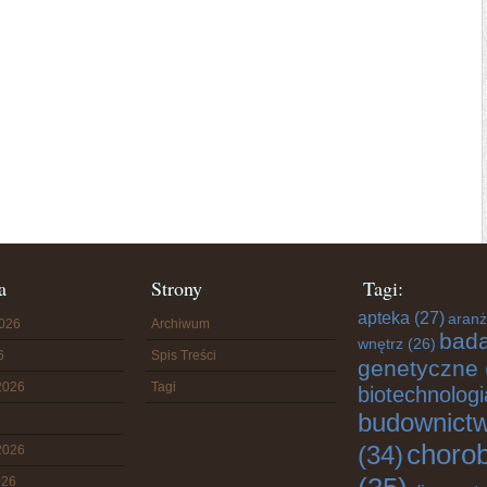
a
Strony
Tagi:
apteka
(27)
aranż
2026
Archiwum
bada
wnętrz
(26)
6
Spis Treści
genetyczne
2026
Tagi
biotechnologi
budownict
choro
(34)
2026
026