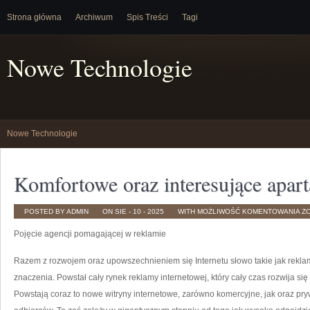
Strona główna
Archiwum
Spis Treści
Tagi
Nowe Technologie
Nowe Technologie
Komfortowe oraz interesujące apar
K
POSTED BY ADMIN
ON SIE - 10 - 2025
WITH
MOŻLIWOŚĆ KOMENTOWANIA
Z
O
IN
Pojęcie agencji pomagającej w reklamie
A
Razem z rozwojem oraz upowszechnieniem się Internetu słowo takie jak rekla
znaczenia. Powstał cały rynek reklamy internetowej, który cały czas rozwija s
Powstają coraz to nowe witryny internetowe, zarówno komercyjne, jak oraz pry