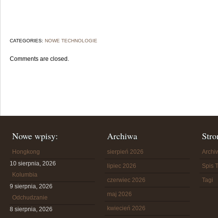
CATEGORIES:
NOWE TECHNOLOGIE
Comments are closed.
Nowe wpisy:
Archiwa
Stro
Hongkong
sierpień 2026
Arch
10 sierpnia, 2026
lipiec 2026
Spis T
Kolumbia
czerwiec 2026
Tagi
9 sierpnia, 2026
maj 2026
Odchudzanie
kwiecień 2026
8 sierpnia, 2026