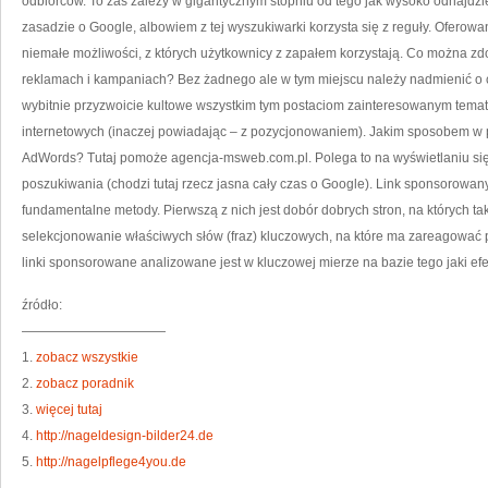
odbiorców. To zaś zależy w gigantycznym stopniu od tego jak wysoko odnajdzie
zasadzie o Google, albowiem z tej wyszukiwarki korzysta się z reguły. Oferow
niemałe możliwości, z których użytkownicy z zapałem korzystają. Co można 
reklamach i kampaniach? Bez żadnego ale w tym miejscu należy nadmienić o
wybitnie przyzwoicie kultowe wszystkim tym postaciom zainteresowanym temat
internetowych (inaczej powiadając – z pozycjonowaniem). Jakim sposobem w
AdWords? Tutaj pomoże agencja-msweb.com.pl. Polega to na wyświetlaniu si
poszukiwania (chodzi tutaj rzecz jasna cały czas o Google). Link sponsorowan
fundamentalne metody. Pierwszą z nich jest dobór dobrych stron, na których ta
selekcjonowanie właściwych słów (fraz) kluczowych, na które ma zareagować p
linki sponsorowane analizowane jest w kluczowej mierze na bazie tego jaki ef
źródło:
———————————
1.
zobacz wszystkie
2.
zobacz poradnik
3.
więcej tutaj
4.
http://nageldesign-bilder24.de
5.
http://nagelpflege4you.de