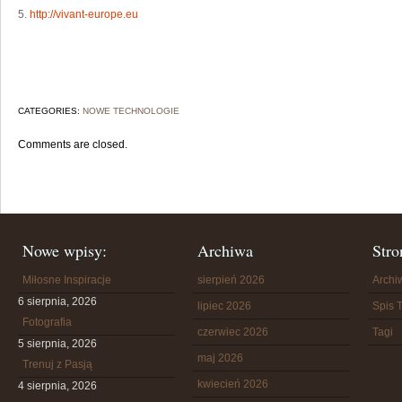
5.
http://vivant-europe.eu
CATEGORIES:
NOWE TECHNOLOGIE
Comments are closed.
Nowe wpisy:
Archiwa
Stro
Miłosne Inspiracje
sierpień 2026
Arch
6 sierpnia, 2026
lipiec 2026
Spis T
Fotografia
czerwiec 2026
Tagi
5 sierpnia, 2026
maj 2026
Trenuj z Pasją
kwiecień 2026
4 sierpnia, 2026