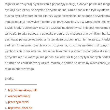
J
tego też nadzwyczaj błyskawicznie popadają w długi, z których potem nie mo
W
sytuacji pieniężnej, są szybkie pożyczki online. Dużo osób w ten tryb wyratował
można zyskać w parę minut. Starczy wypełnić wniosek na stronce pożyczkodawc
kontakt nastąpi niezwykle migiem, z tej przyczyny jeszcze w tym samym dniu 
szybki kredyt gotówkowy, można pozyskać na dowolny cel i nie jest konieczne g
wstydzić, że taką poboczną gotówkę pragnie, bo nikt poza pracownikiem banku 
zachować pełną prywatność, a na tym dużo osobom niezmiernie zależy. Kredyt t
żadnych formalności. Jest łatwy do pozyskania, rozłożony na dużo roztropnych
wychodzenia z mieszkania. Jak widać taka oferta jest bardzo pomyślna dla moż
pożyczka nic nie kosztuje, nie ponosi się wskutek tego przy tym żadnych doda
na dzień są coraz bardziej wzięte, można je pobrać na dowolny okres czasu, 
roku kalendarzowego.
źródło:
———————————
1.
http://vinne-sklepy.info
2.
więcej informacji
3.
przeczytaj wpis
4.
http://viva-elsol.de