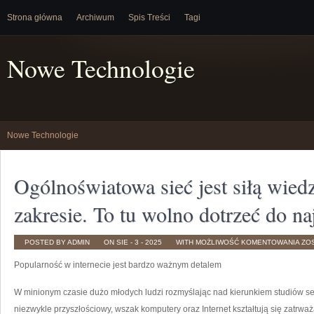
Strona główna
Archiwum
Spis Treści
Tagi
Nowe Technologie
Nowe Technologie
Ogólnoświatowa sieć jest siłą wie
zakresie. To tu wolno dotrzeć do n
OG
POSTED BY ADMIN
ON SIE - 3 - 2025
WITH
MOŻLIWOŚĆ KOMENTOWANIA
ZO
SIE
JES
Popularność w internecie jest bardzo ważnym detalem
SIŁ
WI
W
KA
W minionym czasie dużo młodych ludzi rozmyślając nad kierunkiem studiów se
ZAK
TO
niezwykle przyszłościowy, wszak komputery oraz Internet kształtują się zatrw
TU