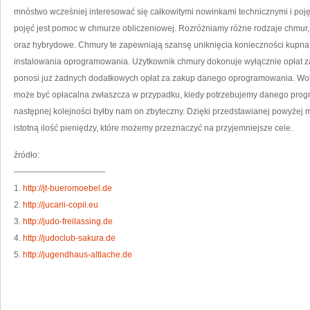
WO
mnóstwo wcześniej interesować się całkowitymi nowinkami technicznymi i poj
DO
DO
pojęć jest pomoc w chmurze obliczeniowej. Rozróżniamy różne rodzaje chmur
NA
ZA
oraz hybrydowe. Chmury te zapewniają szansę uniknięcia konieczności kupna r
instalowania oprogramowania. Użytkownik chmury dokonuje wyłącznie opłat za 
ponosi już żadnych dodatkowych opłat za zakup danego oprogramowania. Woln
może być opłacalna zwłaszcza w przypadku, kiedy potrzebujemy danego progra
następnej kolejności byłby nam on zbyteczny. Dzięki przedstawianej powyżej
istotną ilość pieniędzy, które możemy przeznaczyć na przyjemniejsze cele.
źródło:
———————————
1.
http://jt-bueromoebel.de
2.
http://jucarii-copii.eu
3.
http://judo-freilassing.de
4.
http://judoclub-sakura.de
5.
http://jugendhaus-altlache.de