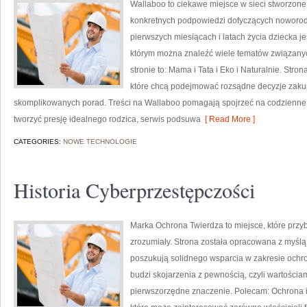
Wallaboo to ciekawe miejsce w sieci stworzone 
konkretnych podpowiedzi dotyczących noworodk
pierwszych miesiącach i latach życia dziecka j
którym można znaleźć wiele tematów związanyc
stronie to: Mama i Tata i Eko i Naturalnie. Str
które chcą podejmować rozsądne decyzje zakupo
skomplikowanych porad. Treści na Wallaboo pomagają spojrzeć na codzienne r
tworzyć presję idealnego rodzica, serwis podsuwa
[ Read More ]
CATEGORIES:
NOWE TECHNOLOGIE
Historia Cyberprzestępczości
Marka Ochrona Twierdza to miejsce, które prz
zrozumiały. Strona została opracowana z myślą o
poszukują solidnego wsparcia w zakresie och
budzi skojarzenia z pewnością, czyli wartościa
pierwszorzędne znaczenie. Polecam: Ochrona i