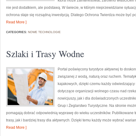
która może zainteresować zarówno właścicieli fi
nie jest dodatkiem, ale podstawą. W świecie, w którym nieprzewidziane sytua
ochrona staje się rozsądną inwestycją. Dlatego Ochrona Twierdza może być pos
Read More ]
CATEGORIES:
NOWE TECHNOLOGIE
Szlaki i Trasy Wodne
Portal poświęcony turystyce aktywnej to doskon
związanej z wodą, naturą oraz ruchem. Tematyk
kajakowych, dzięki czemu każdy odwiedzający
dotyczące organizacji wolnego czasu nad rzek
nowicjuszy, jak i dla doświadczonych uczestnik
Grup i Żeglarstwo Turystyczne. Na stronie moż
pomagają dobrać odpowiednią wyprawę do wieku uczestników. Publikowane tr
trasy, jak i bardziej trasy dla aktywnych. Dzięki temu każdy może wybrać waria
Read More ]