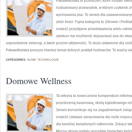
Pakawilkolaka to przestrzeń, które zostało st
rozbudowany przewodnik, w którym czytelnik z
wychowania psa. To serwis dla zaawansowanych
zbiór treści. Fajne kategorie to Zdrowie i Profil
znaleźć przystępne przedstawienia wielu odmi
opiekun ma możliwość dopasować psa do własn
usposobienie zwierząt, a także poziom aktywności. To duże ułatwienie dla osó
Pakawilkolaka porusza również temat dobrych praktyk hodowców. To ważny el
CATEGORIES:
NOWE TECHNOLOGIE
Domowe Wellness
Ta witryna to nowoczesne kompendium informacji
przestrzenią basenową, strefą bąbelkowego re
Serwis koncentruje się na zagadnieniach związ
znaleźć ciekawe opracowania dla osób rozpocz
dla bardziej świadomych odbiorców. Zobacz tak
Mocną stroną portalu pozostaje bogactwo treści.