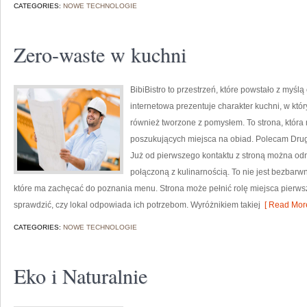
CATEGORIES:
NOWE TECHNOLOGIE
Zero-waste w kuchni
BibiBistro to przestrzeń, które powstało z myśl
internetowa prezentuje charakter kuchni, w któr
również tworzone z pomysłem. To strona, któr
poszukujących miejsca na obiad. Polecam Dru
Już od pierwszego kontaktu z stroną można odn
połączoną z kulinarnością. To nie jest bezbarwna
które ma zachęcać do poznania menu. Strona może pełnić rolę miejsca pierwsz
sprawdzić, czy lokal odpowiada ich potrzebom. Wyróżnikiem takiej
[ Read More
CATEGORIES:
NOWE TECHNOLOGIE
Eko i Naturalnie