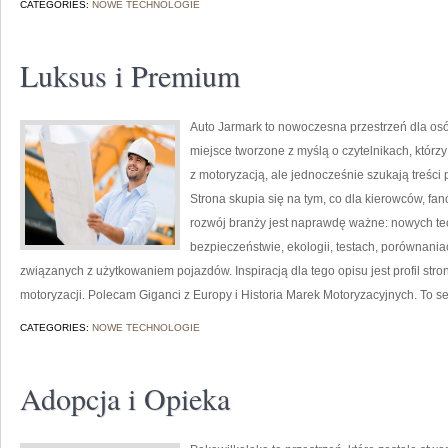
CATEGORIES:
NOWE TECHNOLOGIE
Luksus i Premium
Auto Jarmark to nowoczesna przestrzeń dla osób
miejsce tworzone z myślą o czytelnikach, któr
z motoryzacją, ale jednocześnie szukają treśc
Strona skupia się na tym, co dla kierowców, f
rozwój branży jest naprawdę ważne: nowych te
bezpieczeństwie, ekologii, testach, porównani
związanych z użytkowaniem pojazdów. Inspiracją dla tego opisu jest profil stro
motoryzacji. Polecam Giganci z Europy i Historia Marek Motoryzacyjnych. To ser
CATEGORIES:
NOWE TECHNOLOGIE
Adopcja i Opieka