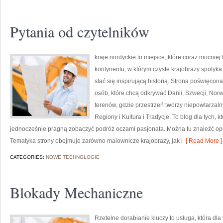
Pytania od czytelników
kraje nordyckie to miejsce, które coraz mocnie
kontynentu, w którym czyste krajobrazy spotyk
stać się inspirującą historią. Strona poświęcona
osób, które chcą odkrywać Danii, Szwecji, Norwe
terenów, gdzie przestrzeń tworzy niepowtarzalny
Regiony i Kultura i Tradycje. To blog dla tych, 
jednocześnie pragną zobaczyć podróż oczami pasjonata. Można tu znaleźć opi
Tematyka strony obejmuje zarówno malownicze krajobrazy, jak i
[ Read More ]
CATEGORIES:
NOWE TECHNOLOGIE
Blokady Mechaniczne
Rzetelne dorabianie kluczy to usługa, która dla