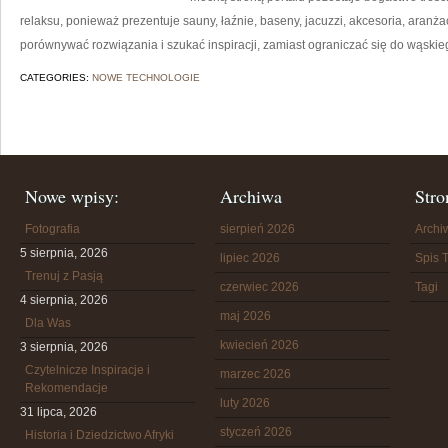
relaksu, ponieważ prezentuje sauny, łaźnie, baseny, jacuzzi, akcesoria, aranżac
porównywać rozwiązania i szukać inspiracji, zamiast ograniczać się do wąsk
CATEGORIES:
NOWE TECHNOLOGIE
Nowe wpisy:
Archiwa
Stro
Fotografia
sierpień 2026
Arch
5 sierpnia, 2026
lipiec 2026
Spis T
Trenuj z Pasją
czerwiec 2026
Tagi
4 sierpnia, 2026
maj 2026
Dla Was
kwiecień 2026
3 sierpnia, 2026
Czytelnicze Inspiracje i
marzec 2026
Rekomendacje
luty 2026
31 lipca, 2026
styczeń 2026
Historia i Dziedzictwo Afryki