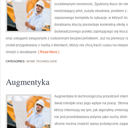
oczekiwanym momencie. Zgubiony klucz do mi
niedziałający pilot, zużyta obudowa, problem 
zapasowego kompletu to sytuacje, w których li
dorabianiu kluczy prezentuje konkretną ofertę 
doświadczonego punktu zajmującego się kluc
oraz usługami związanymi z codziennym bezpieczeństwem. Już na pierwszy rz
został przygotowany z myślą o klientach, którzy nie chcą tracić czasu na niejas
chodzi o dorabianie
[ Read More ]
CATEGORIES:
NOWE TECHNOLOGIE
Augmentyka
Augmentyka to technologiczna przestrzeń intern
świat robotyki oraz jego wpływ na pracę. Strona
którzy interesują się tym, jak algorytmy zmieni
nie jest przedstawiana jedynie jako suchy zbiór
stronie można znaleźć wpisy poświęcone zagadn