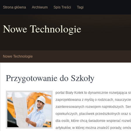
Strona główna
Archiwum
Spis Treści
Tagi
Nowe Technologie
Nowe Technologie
Przygotowanie do Szkoły
portal Biały Kotek to dynamicznie rozwijająca si
zaprojektowana z myślą o rodzicach, nauczycie
zainteresowanych rozwojem najmłodszych. Serw
opiekuńczych, placówek przedszkolnych oraz sz
dla osób, które chcą świadomie wspierać rozw
artykułów, w której można znaleźć porady, omó