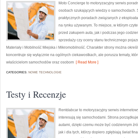
Moto Concierge to motoryzacyjny serwis poradn
osobach szukających wiedzy o samochodach. S
praktycznych poradach związanych z eksploat
na rynku używanym. To miejsce, w którym czyt
przed zakupem auta, jak i podczas jego codzi
sprzedaży czy oceny stanu technicznego pojaz
Materiały i Mobilność Miejska i Mikromobilność. Charakter strony można określ
koncentruje się wyłącznie na ogólnych ciekawostkach, ale porusza tematy, kt
właścicielom samochodów oraz osobom
[ Read More ]
CATEGORIES:
NOWE TECHNOLOGIE
Testy i Recenzje
Rentdabcar to motoryzacyjny serwis internetow
interesują się samochodami. Strona porządkuj
autami, dzięki czemu może być codziennym źród
jak i dla tych, którzy dopiero zgłębiają świat 