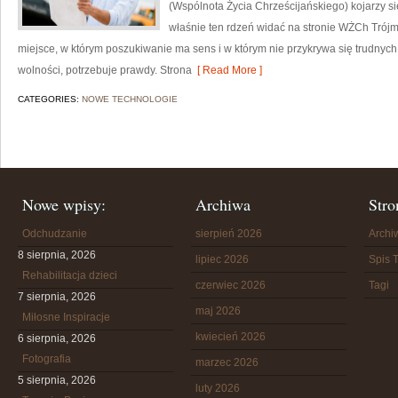
(Wspólnota Życia Chrześcijańskiego) kojarzy s
właśnie ten rdzeń widać na stronie WŻCh Trójm
miejsce, w którym poszukiwanie ma sens i w którym nie przykrywa się trudnyc
wolności, potrzebuje prawdy. Strona
[ Read More ]
CATEGORIES:
NOWE TECHNOLOGIE
Nowe wpisy:
Archiwa
Stro
Odchudzanie
sierpień 2026
Arch
8 sierpnia, 2026
lipiec 2026
Spis T
Rehabilitacja dzieci
czerwiec 2026
Tagi
7 sierpnia, 2026
maj 2026
Miłosne Inspiracje
kwiecień 2026
6 sierpnia, 2026
Fotografia
marzec 2026
5 sierpnia, 2026
luty 2026