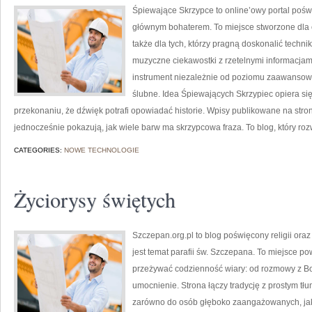
Śpiewające Skrzypce to online’owy portal pośw
głównym bohaterem. To miejsce stworzone dla o
także dla tych, którzy pragną doskonalić techn
muzyczne ciekawostki z rzetelnymi informacjam
instrument niezależnie od poziomu zaawansowa
ślubne. Idea Śpiewających Skrzypiec opiera si
przekonaniu, że dźwięk potrafi opowiadać historie. Wpisy publikowane na str
jednocześnie pokazują, jak wiele barw ma skrzypcowa fraza. To blog, który ro
CATEGORIES:
NOWE TECHNOLOGIE
Życiorysy świętych
Szczepan.org.pl to blog poświęcony religii oraz
jest temat parafii św. Szczepana. To miejsce p
przeżywać codzienność wiary: od rozmowy z Bo
umocnienie. Strona łączy tradycję z prostym tłu
zarówno do osób głęboko zaangażowanych, jak i