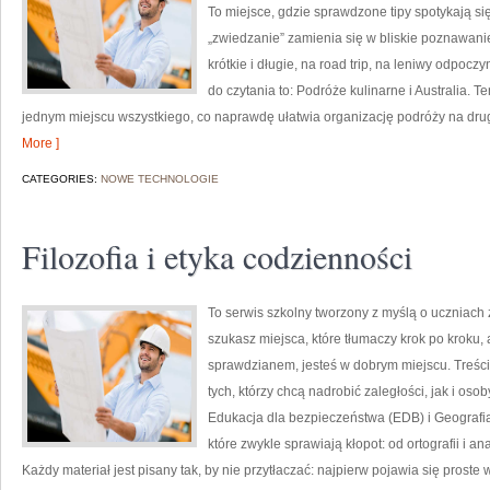
To miejsce, gdzie sprawdzone tipy spotykają si
„zwiedzanie” zamienia się w bliskie poznawani
krótkie i długie, na road trip, na leniwy odpoc
do czytania to: Podróże kulinarne i Australia. 
jednym miejscu wszystkiego, co naprawdę ułatwia organizację podróży na drugi
More ]
CATEGORIES:
NOWE TECHNOLOGIE
Filozofia i etyka codzienności
To serwis szkolny tworzony z myślą o uczniach 
szukasz miejsca, które tłumaczy krok po kroku
sprawdzianem, jesteś w dobrym miejscu. Treści
tych, którzy chcą nadrobić zaległości, jak i os
Edukacja dla bezpieczeństwa (EDB) i Geografia
które zwykle sprawiają kłopot: od ortografii i an
Każdy materiał jest pisany tak, by nie przytłaczać: najpierw pojawia się pros