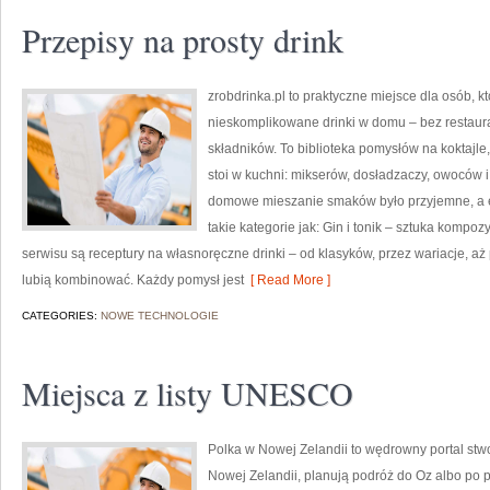
Przepisy na prosty drink
zrobdrinka.pl to praktyczne miejsce dla osób, 
nieskomplikowane drinki w domu – bez restaur
składników. To biblioteka pomysłów na koktajle, 
stoi w kuchni: mikserów, dosładzaczy, owoców i
domowe mieszanie smaków było przyjemne, a e
takie kategorie jak: Gin i tonik – sztuka kompoz
serwisu są receptury na własnoręczne drinki – od klasyków, przez wariacje, aż
lubią kombinować. Każdy pomysł jest
[ Read More ]
CATEGORIES:
NOWE TECHNOLOGIE
Miejsca z listy UNESCO
Polka w Nowej Zelandii to wędrowny portal stw
Nowej Zelandii, planują podróż do Oz albo po p