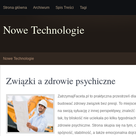
Strona główna
Archiwum
Spis Treści
Tagi
Nowe Technologie
Nowe Technologie
Związki a zdrowie psychiczne
ZatrzymajFaceta.pl to praktyczna przestrzeń dla
budować zdrowy związek bez presji. To miejsce
na swoją sytuację z innej perspektywy, znaleź
tak, by bliskość nie uciekała po kilku tygodni
zdrowie psychiczne. Strona skupia się na tym, 
spójność, stabilność, a także emocjonalna dojr