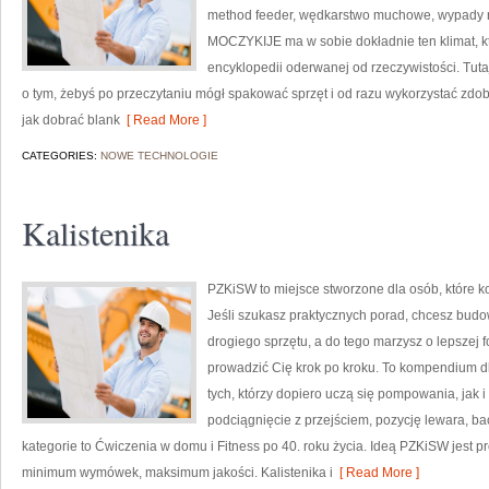
method feeder, wędkarstwo muchowe, wypady 
MOCZYKIJE ma w sobie dokładnie ten klimat, kt
encyklopedii oderwanej od rzeczywistości. Tutaj 
o tym, żebyś po przeczytaniu mógł spakować sprzęt i od razu wykorzystać zd
jak dobrać blank
[ Read More ]
CATEGORIES:
NOWE TECHNOLOGIE
Kalistenika
PZKiSW to miejsce stworzone dla osób, które ko
Jeśli szukasz praktycznych porad, chcesz budo
drogiego sprzętu, a do tego marzysz o lepszej fo
prowadzić Cię krok po kroku. To kompendium d
tych, którzy dopiero uczą się pompowania, jak 
podciągnięcie z przejściem, pozycję lewara, b
kategorie to Ćwiczenia w domu i Fitness po 40. roku życia. Ideą PZKiSW jest
minimum wymówek, maksimum jakości. Kalistenika i
[ Read More ]