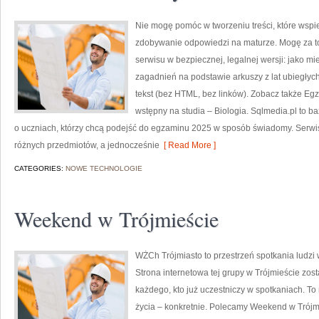
Nie mogę pomóc w tworzeniu treści, które wspi
zdobywanie odpowiedzi na maturze. Mogę za to
serwisu w bezpiecznej, legalnej wersji: jako m
zagadnień na podstawie arkuszy z lat ubiegłyc
tekst (bez HTML, bez linków). Zobacz także Egz
wstępny na studia – Biologia. Sqlmedia.pl to 
o uczniach, którzy chcą podejść do egzaminu 2025 w sposób świadomy. Serwis
różnych przedmiotów, a jednocześnie
[ Read More ]
CATEGORIES:
NOWE TECHNOLOGIE
Weekend w Trójmieście
WŻCh Trójmiasto to przestrzeń spotkania ludzi 
Strona internetowa tej grupy w Trójmieście zo
każdego, kto już uczestniczy w spotkaniach. To n
życia – konkretnie. Polecamy Weekend w Trójm