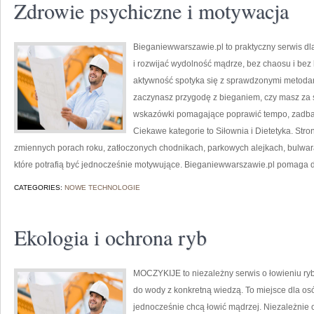
Zdrowie psychiczne i motywacja
Bieganiewwarszawie.pl to praktyczny serwis dl
i rozwijać wydolność mądrze, bez chaosu i bez 
aktywność spotyka się z sprawdzonymi metodam
zaczynasz przygodę z bieganiem, czy masz za s
wskazówki pomagające poprawić tempo, zadbać 
Ciekawe kategorie to Siłownia i Dietetyka. Stro
zmiennych porach roku, zatłoczonych chodnikach, parkowych alejkach, bulwarac
które potrafią być jednocześnie motywujące. Bieganiewwarszawie.pl pomaga 
CATEGORIES:
NOWE TECHNOLOGIE
Ekologia i ochrona ryb
MOCZYKIJE to niezależny serwis o łowieniu ryb,
do wody z konkretną wiedzą. To miejsce dla osó
jednocześnie chcą łowić mądrzej. Niezależnie od 