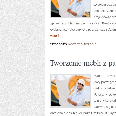
wysokim poziom
znajdziesz komp
projektować prz
typowymi problemami podczas sesji. Każdy arty
wyobraźnię. Polecamy Gry podróżnicze i Dzienni
More ]
CATEGORIES:
NOWE TECHNOLOGIE
Tworzenie mebli z pa
Magia Urody to 
który poświęcon
piękno, a takż
Polecamy Dekora
to nie tylko ur
zaczyna się od 
które dbają o siebie. W Make Life Beautiful łą