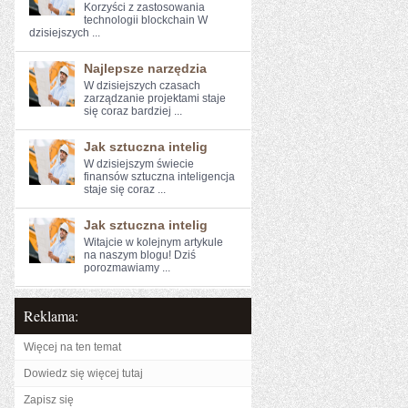
Korzyści z zastosowania⁤
technologii blockchain W
dzisiejszych ...
Najlepsze narzędzia
W dzisiejszych czasach
zarządzanie projektami staje
się coraz bardziej ...
Jak sztuczna intelig
W dzisiejszym świecie
finansów sztuczna inteligencja
staje się coraz ...
Jak sztuczna intelig
Witajcie w ⁢kolejnym artykule
na naszym blogu! Dziś
porozmawiamy ...
Reklama:
Więcej na ten temat
Dowiedz się więcej tutaj
Zapisz się