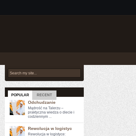
POPULAR
RECENT
Odchudzanie
Mądrość na Talerzu –
praktyczna wiedza o diecie i
codziennym ...
Rewolucja w logistyc
Rewolucja ⁢w⁢ logistyce: