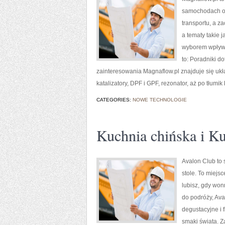
samochodach ora
transportu, a z
a tematy takie
wyborem wpływa
to: Poradniki d
zainteresowania Magnaflow.pl znajduje się uk
katalizatory, DPF i GPF, rezonator, aż po tłumi
CATEGORIES:
NOWE TECHNOLOGIE
Kuchnia chińska i K
Avalon Club to 
stole. To miejs
lubisz, gdy won
do podróży, Ava
degustacyjne i 
smaki świata. Z