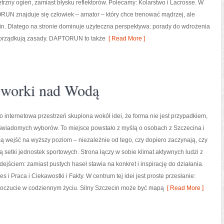
ętrzny ogień, zamiast błysku reflektorów. Polecamy: Kolarstwo i Lacrosse. W
UN znajduje się człowiek – amator – który chce trenować mądrzej, ale
in. Dlatego na stronie dominuje użyteczna perspektywa: porady do wdrożenia
e porządkują zasady. DAPTORUN to także
[ Read More ]
Dworki nad Wodą
to internetowa przestrzeń skupiona wokół idei, że forma nie jest przypadkiem,
 świadomych wyborów. To miejsce powstało z myślą o osobach z Szczecina i
hcą wejść na wyższy poziom – niezależnie od tego, czy dopiero zaczynają, czy
ą setki jednostek sportowych. Strona łączy w sobie klimat aktywnych ludzi z
ejściem: zamiast pustych haseł stawia na konkret i inspirację do działania.
s i Praca i Ciekawostki i Fakty. W centrum tej idei jest proste przesłanie:
poczucie w codziennym życiu. Silny Szczecin może być mapą
[ Read More ]