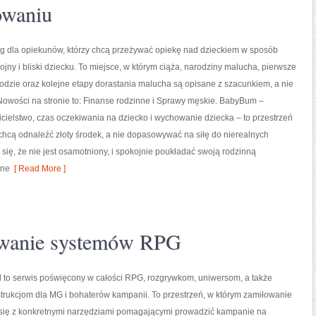
owaniu
g dla opiekunów, którzy chcą przeżywać opiekę nad dzieckiem w sposób
jny i bliski dziecku. To miejsce, w którym ciąża, narodziny malucha, pierwsze
odzie oraz kolejne etapy dorastania malucha są opisane z szacunkiem, a nie
Nowości na stronie to: Finanse rodzinne i Sprawy męskie. BabyBum –
ielstwo, czas oczekiwania na dziecko i wychowanie dziecka – to przestrzeń
y chcą odnaleźć złoty środek, a nie dopasowywać na siłę do nierealnych
się, że nie jest osamotniony, i spokojnie poukładać swoją rodzinną
zne
[ Read More ]
towanie systemów RPG
l to serwis poświęcony w całości RPG, rozgrywkom, uniwersom, a także
trukcjom dla MG i bohaterów kampanii. To przestrzeń, w którym zamiłowanie
y się z konkretnymi narzędziami pomagającymi prowadzić kampanie na