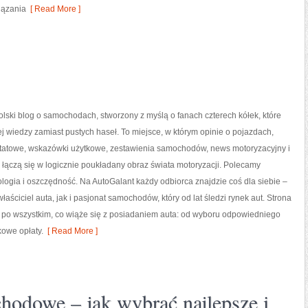
iązania
[ Read More ]
olski blog o samochodach, stworzony z myślą o fanach czterech kółek, które
ej wiedzy zamiast pustych haseł. To miejsce, w którym opinie o pojazdach,
ztatowe, wskazówki użytkowe, zestawienia samochodów, news motoryzacyjny i
 łączą się w logicznie poukładany obraz świata motoryzacji. Polecamy
ologia i oszczędność. Na AutoGalant każdy odbiorca znajdzie coś dla siebie –
aściciel auta, jak i pasjonat samochodów, który od lat śledzi rynek aut. Strona
 po wszystkim, co wiąże się z posiadaniem auta: od wyboru odpowiedniego
kowe opłaty.
[ Read More ]
hodowe – jak wybrać najlepsze i