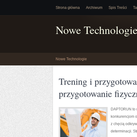
Strona główna
Archiwum
Spis Treści
Ta
Nowe Technologi
Nowe Technologie
Trening i przygotowan
przygotowanie fizycz
DAPTORUN to m
konkurencjom or
z chęcią odkryw
determinacji. S