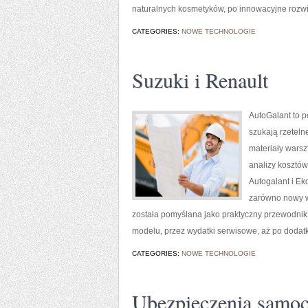
naturalnych kosmetyków, po innowacyjne rozw
CATEGORIES:
NOWE TECHNOLOGIE
Suzuki i Renault
AutoGalant to p
szukają rzeteln
materiały wars
analizy kosztów
Autogalant i Ek
zarówno nowy wł
została pomyślana jako praktyczny przewodnik
modelu, przez wydatki serwisowe, aż po dodat
CATEGORIES:
NOWE TECHNOLOGIE
Ubezpieczenia samoc