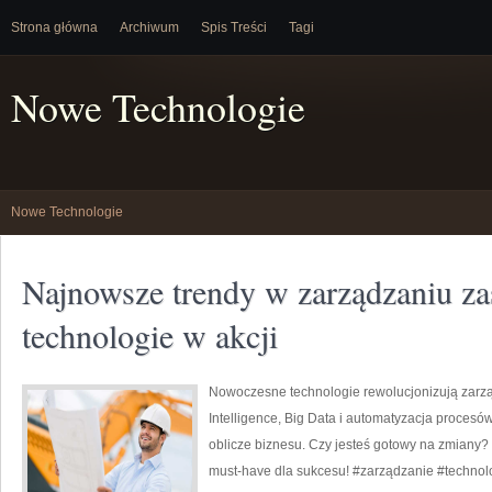
Strona główna
Archiwum
Spis Treści
Tagi
Nowe Technologie
Nowe Technologie
Najnowsze trendy w zarządzaniu z
technologie w akcji
Nowoczesne technologie rewolucjonizują zarząd
Intelligence, Big Data i automatyzacja procesów
oblicze biznesu. Czy jesteś gotowy na zmiany
must-have dla sukcesu! #zarządzanie #technol