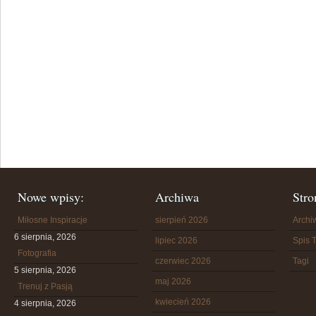
Nowe wpisy:
Archiwa
Stro
Miłosne Inspiracje
sierpień 2026
Arch
6 sierpnia, 2026
lipiec 2026
Spis T
Fotografia
czerwiec 2026
Tagi
5 sierpnia, 2026
maj 2026
Trenuj z Pasją
kwiecień 2026
4 sierpnia, 2026