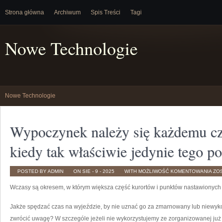
Strona główna
Archiwum
Spis Treści
Tagi
Nowe Technologie
Nowe Technologie
Wypoczynek należy się każdemu cz
kiedy tak właściwie jedynie tego po
WY
POSTED BY ADMIN
ON SIE - 9 - 2025
WITH
MOŻLIWOŚĆ KOMENTOWANIA
ZO
NA
SIĘ
Wczasy są okresem, w którym większa część kurortów i punktów nastawionych
KA
CZ
I
ZA
Jakże spędzać czas na wyjeździe, by nie uznać go za zmarnowany lub niewyko
KIE
TAK
zwrócić uwagę? W szczególe jeżeli nie wykorzystujemy ze zorganizowanej już
WŁ