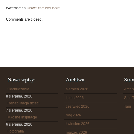
CATEGORIES:
NOWE TECHNOLOGIE
Comments are closed.
Nowe wpisy:
Archiwa
Stro
Odchudzanie
sierpień 2026
Arch
8 sierpnia, 2026
lipiec 2026
Spis T
Rehabilitacja dzieci
czerwiec 2026
Tagi
7 sierpnia, 2026
maj 2026
Miłosne Inspiracje
kwiecień 2026
6 sierpnia, 2026
Fotografia
marzec 2026