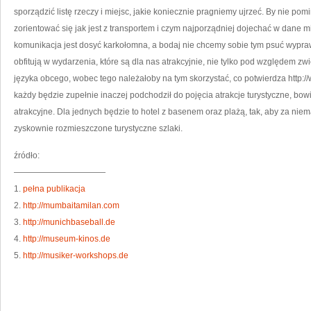
JED
sporządzić listę rzeczy i miejsc, jakie koniecznie pragniemy ujrzeć. By nie po
TE
PO
zorientować się jak jest z transportem i czym najporządniej dojechać w dane m
komunikacja jest dosyć karkołomna, a bodaj nie chcemy sobie tym psuć wypr
obfitują w wydarzenia, które są dla nas atrakcyjnie, nie tylko pod względem zw
języka obcego, wobec tego należałoby na tym skorzystać, co potwierdza http:
każdy będzie zupełnie inaczej podchodził do pojęcia atrakcje turystyczne, bo
atrakcyjne. Dla jednych będzie to hotel z basenem oraz plażą, tak, aby za niem
zyskownie rozmieszczone turystyczne szlaki.
źródło:
———————————
1.
pełna publikacja
2.
http://mumbaitamilan.com
3.
http://munichbaseball.de
4.
http://museum-kinos.de
5.
http://musiker-workshops.de