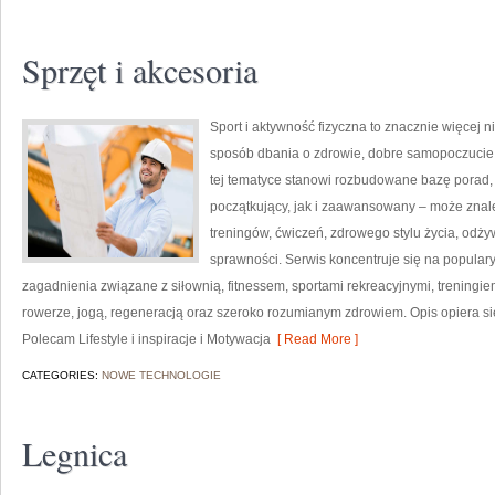
Sprzęt i akcesoria
Sport i aktywność fizyczna to znacznie więcej niż
sposób dbania o zdrowie, dobre samopoczucie
tej tematyce stanowi rozbudowane bazę porad,
początkujący, jak i zaawansowany – może znal
treningów, ćwiczeń, zdrowego stylu życia, odż
sprawności. Serwis koncentruje się na popular
zagadnienia związane z siłownią, fitnessem, sportami rekreacyjnymi, treningi
rowerze, jogą, regeneracją oraz szeroko rozumianym zdrowiem. Opis opiera si
Polecam Lifestyle i inspiracje i Motywacja
[ Read More ]
CATEGORIES:
NOWE TECHNOLOGIE
Legnica