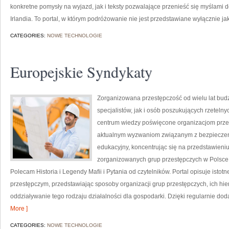
konkretne pomysły na wyjazd, jak i teksty pozwalające przenieść się myślami 
Irlandia. To portal, w którym podróżowanie nie jest przedstawiane wyłącznie j
CATEGORIES:
NOWE TECHNOLOGIE
Europejskie Syndykaty
Zorganizowana przestępczość od wielu lat bu
specjalistów, jak i osób poszukujących rzetelny
centrum wiedzy poświęcone organizacjom przest
aktualnym wyzwaniom związanym z bezpieczeń
edukacyjny, koncentrując się na przedstawieniu
zorganizowanych grup przestępczych w Polsce,
Polecam Historia i Legendy Mafii i Pytania od czytelników. Portal opisuje isto
przestępczym, przedstawiając sposoby organizacji grup przestępczych, ich hie
oddziaływanie tego rodzaju działalności dla gospodarki. Dzięki regularnie d
More ]
CATEGORIES:
NOWE TECHNOLOGIE