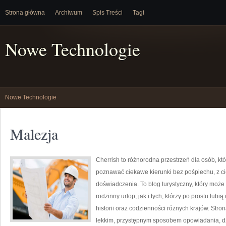
Strona główna
Archiwum
Spis Treści
Tagi
Nowe Technologie
Nowe Technologie
Malezja
Cherrish to różnorodna przestrzeń dla osób, któ
poznawać ciekawe kierunki bez pośpiechu, z c
doświadczenia. To blog turystyczny, który moż
rodzinny urlop, jak i tych, którzy po prostu lubią
historii oraz codzienności różnych krajów. Str
lekkim, przystępnym sposobem opowiadania, d