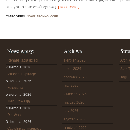
Internat.com.pl może pełnić funkcję kompendium dla każdego, kto chce sprawni
strony skupia się wokół cyfrowej
[ Read More ]
CATEGORIES:
NOWE TECHNOLOGIE
Nowe wpisy:
Archiwa
Stro
Rehabilitacja dzieci
sierpień 2026
Arch
7 sierpnia, 2026
lipiec 2026
Spis T
Miłosne Inspiracje
czerwiec 2026
Tagi
6 sierpnia, 2026
maj 2026
Fotografia
kwiecień 2026
5 sierpnia, 2026
Trenuj z Pasją
marzec 2026
4 sierpnia, 2026
luty 2026
Dla Was
styczeń 2026
3 sierpnia, 2026
grudzień 2025
Czytelnicze Inspiracje i