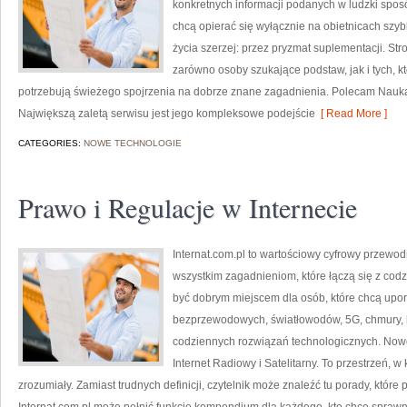
konkretnych informacji podanych w ludzki sposób
chcą opierać się wyłącznie na obietnicach szybk
życia szerzej: przez pryzmat suplementacji. St
zarówno osoby szukające podstaw, jak i tych, k
potrzebują świeżego spojrzenia na dobrze znane zagadnienia. Polecam Nauka o
Największą zaletą serwisu jest jego kompleksowe podejście
[ Read More ]
CATEGORIES:
NOWE TECHNOLOGIE
Prawo i Regulacje w Internecie
Internat.com.pl to wartościowy cyfrowy przew
wszystkim zagadnieniom, które łączą się z cod
być dobrym miejscem dla osób, które chcą upor
bezprzewodowych, światłowodów, 5G, chmury, 
codziennych rozwiązań technologicznych. Nowośc
Internet Radiowy i Satelitarny. To przestrzeń, 
zrozumiały. Zamiast trudnych definicji, czytelnik może znaleźć tu porady, któ