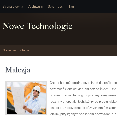
Strona główna
Archiwum
Spis Treści
Tagi
Nowe Technologie
Nowe Technologie
Malezja
Cherrish to różnorodna przestrzeń dla osób, któ
poznawać ciekawe kierunki bez pośpiechu, z c
doświadczenia. To blog turystyczny, który moż
rodzinny urlop, jak i tych, którzy po prostu lubią
historii oraz codzienności różnych krajów. Str
lekkim, przystępnym sposobem opowiadania, d