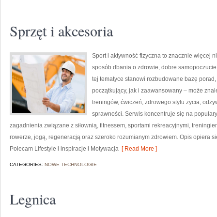
Sprzęt i akcesoria
Sport i aktywność fizyczna to znacznie więcej niż
sposób dbania o zdrowie, dobre samopoczucie
tej tematyce stanowi rozbudowane bazę porad,
początkujący, jak i zaawansowany – może znal
treningów, ćwiczeń, zdrowego stylu życia, odż
sprawności. Serwis koncentruje się na popular
zagadnienia związane z siłownią, fitnessem, sportami rekreacyjnymi, treningi
rowerze, jogą, regeneracją oraz szeroko rozumianym zdrowiem. Opis opiera si
Polecam Lifestyle i inspiracje i Motywacja
[ Read More ]
CATEGORIES:
NOWE TECHNOLOGIE
Legnica