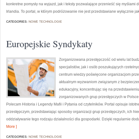
konkretne pomysły na wyjazd, jak i teksty pozwalające przenieść się myślami 
Irlandia. To portal, w którym podróżowanie nie jest przedstawiane wyłącznie j
CATEGORIES:
NOWE TECHNOLOGIE
Europejskie Syndykaty
Zorganizowana przestępczość od wielu lat bu
specjalistów, jak i osób poszukujących rzetelny
centrum wiedzy poświęcone organizacjom przest
aktualnym wyzwaniom związanym z bezpieczeń
edukacyjny, koncentrując się na przedstawieniu
zorganizowanych grup przestępczych w Polsce,
Polecam Historia i Legendy Mafii i Pytania od czytelników. Portal opisuje isto
przestępczym, przedstawiając sposoby organizacji grup przestępczych, ich hie
oddziaływanie tego rodzaju działalności dla gospodarki. Dzięki regularnie d
More ]
CATEGORIES:
NOWE TECHNOLOGIE