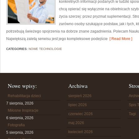
konkretnych informacji podanych w ludzki sposób
chcą opierać się wyłącznie na obietnicach szybk
życia szerzej: przez pryzmat suplementacji. St
zarówno osoby szukające podstaw, jak i tych, k
potrzebują świeżego spojrzenia na dobrze znane zagadnienia. Polecam Nauka o
Największą zaletą serwisu jest jego kompleksowe podejście
[ Read More ]
CATEGORIES:
NOWE TECHNOLOGIE
Nowe wpisy:
Archiwa
Stro
Rehabilitacja dzieci
sierpień 2026
Arch
7 sierpnia, 2026
lipiec 2026
Spis T
Miłosne Inspiracje
czerwiec 2026
Tagi
6 sierpnia, 2026
maj 2026
Fotografia
kwiecień 2026
5 sierpnia, 2026