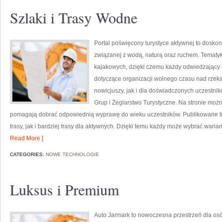
Szlaki i Trasy Wodne
Portal poświęcony turystyce aktywnej to doskon
związanej z wodą, naturą oraz ruchem. Tematyk
kajakowych, dzięki czemu każdy odwiedzający
dotyczące organizacji wolnego czasu nad rzek
nowicjuszy, jak i dla doświadczonych uczestnik
Grup i Żeglarstwo Turystyczne. Na stronie moż
pomagają dobrać odpowiednią wyprawę do wieku uczestników. Publikowane tr
trasy, jak i bardziej trasy dla aktywnych. Dzięki temu każdy może wybrać waria
Read More ]
CATEGORIES:
NOWE TECHNOLOGIE
Luksus i Premium
Auto Jarmark to nowoczesna przestrzeń dla osób