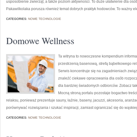
usposobienie zwierząt, a także poziom aktywności. To duże ułatwienie dla osó
Pakawilkolaka porusza również temat dobrych praktyk hodowców. To ważny el
CATEGORIES:
NOWE TECHNOLOGIE
Domowe Wellness
Ta witryna to nowoczesne kompendium informacji
przestrzenią basenową, strefą bąbelkowego re
Serwis koncentruje się na zagadnieniach związ
znaleźć ciekawe opracowania dla osób rozpocz
dla bardziej świadomych odbiorców. Zobacz tak
Mocną stroną portalu pozostaje bogactwo treści.
relaksu, ponieważ prezentuje sauny, łaźnie, baseny, jacuzzi, akcesoria, aranżac
porównywać rozwiązania i szukać inspiracji, zamiast ograniczać się do wąsk
CATEGORIES:
NOWE TECHNOLOGIE