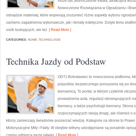
może być jednocześnie trwała, atrakcyjna wizua
Nowoczesne Rozwiązania w Ogradzaniu i Bramy i 
odnajdzie materiały, które wspierają zrozumieć różne aspekty wyboru ogrodzeń
zarówno zagadnienia wykonawcze, jak i tematy estetyczne. Dzięki temu platf
osób budujących, ale też
[ Read More ]
CATEGORIES:
NOWE TECHNOLOGIE
Technika Jazdy od Podstaw
ODTJ Bolesławiec to nowoczesna platforma, kt
pojazdów, bezpiecznego poruszania się po dro
kierownicą. To portal, w którym czytelnik otrz
prowadzenia auta, regulacji obowiązujących n
kierowcy, a także psychologii kierowcy. Strona
rozpoczynających swoją drogę, ale również o o
którzy zamierzają świadomie poszerzać wiedzę. Kategorie na stronie to Prawo
Motoryzacyjne Mity i Fakty. W obrębie witryny udostępniane są poradniki opis
czemu odbiorca może łatwiej
[ Read More ]