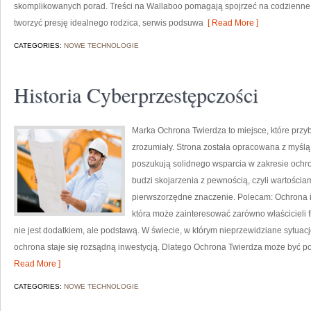
skomplikowanych porad. Treści na Wallaboo pomagają spojrzeć na codzienne r
tworzyć presję idealnego rodzica, serwis podsuwa
[ Read More ]
CATEGORIES:
NOWE TECHNOLOGIE
Historia Cyberprzestępczości
Marka Ochrona Twierdza to miejsce, które prz
zrozumiały. Strona została opracowana z myślą o
poszukują solidnego wsparcia w zakresie och
budzi skojarzenia z pewnością, czyli wartościa
pierwszorzędne znaczenie. Polecam: Ochrona i
która może zainteresować zarówno właścicieli fi
nie jest dodatkiem, ale podstawą. W świecie, w którym nieprzewidziane sytua
ochrona staje się rozsądną inwestycją. Dlatego Ochrona Twierdza może być pos
Read More ]
CATEGORIES:
NOWE TECHNOLOGIE