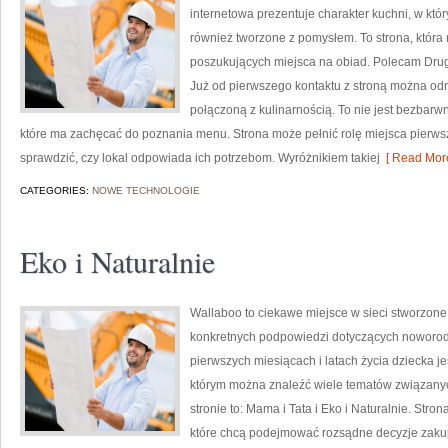
internetowa prezentuje charakter kuchni, w któr
również tworzone z pomysłem. To strona, któr
poszukujących miejsca na obiad. Polecam Dru
Już od pierwszego kontaktu z stroną można odn
połączoną z kulinarnością. To nie jest bezbarwna
które ma zachęcać do poznania menu. Strona może pełnić rolę miejsca pierwsz
sprawdzić, czy lokal odpowiada ich potrzebom. Wyróżnikiem takiej
[ Read More
CATEGORIES:
NOWE TECHNOLOGIE
Eko i Naturalnie
Wallaboo to ciekawe miejsce w sieci stworzone 
konkretnych podpowiedzi dotyczących noworodk
pierwszych miesiącach i latach życia dziecka j
którym można znaleźć wiele tematów związanyc
stronie to: Mama i Tata i Eko i Naturalnie. Str
które chcą podejmować rozsądne decyzje zakupo