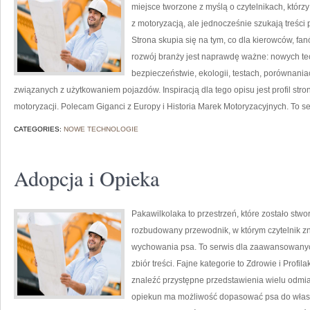
miejsce tworzone z myślą o czytelnikach, któr
z motoryzacją, ale jednocześnie szukają treśc
Strona skupia się na tym, co dla kierowców, f
rozwój branży jest naprawdę ważne: nowych te
bezpieczeństwie, ekologii, testach, porównani
związanych z użytkowaniem pojazdów. Inspiracją dla tego opisu jest profil stro
motoryzacji. Polecam Giganci z Europy i Historia Marek Motoryzacyjnych. To ser
CATEGORIES:
NOWE TECHNOLOGIE
Adopcja i Opieka
Pakawilkolaka to przestrzeń, które zostało st
rozbudowany przewodnik, w którym czytelnik z
wychowania psa. To serwis dla zaawansowanych
zbiór treści. Fajne kategorie to Zdrowie i Profil
znaleźć przystępne przedstawienia wielu odmi
opiekun ma możliwość dopasować psa do własn