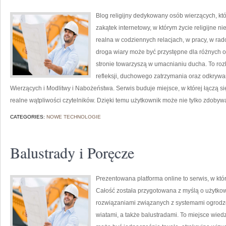
Blog religijny dedykowany osób wierzących, kt
zakątek internetowy, w którym życie religijne n
realna w codziennych relacjach, w pracy, w rado
droga wiary może być przystępne dla różnych 
stronie towarzyszą w umacnianiu ducha. To roz
refleksji, duchowego zatrzymania oraz odkryw
Wierzących i Modlitwy i Nabożeństwa. Serwis buduje miejsce, w której łączą się
realne wątpliwości czytelników. Dzięki temu użytkownik może nie tylko zdobyw
CATEGORIES:
NOWE TECHNOLOGIE
Balustrady i Poręcze
Prezentowana platforma online to serwis, w któ
Całość została przygotowana z myślą o użytko
rozwiązaniami związanych z systemami ogrodze
wiatami, a także balustradami. To miejsce wiedz