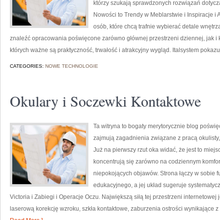
którzy szukają sprawdzonych rozwiązań dotyczą
Nowości to Trendy w Meblarstwie i Inspiracje i
osób, które chcą trafnie wybierać detale wnętr
znaleźć opracowania poświęcone zarówno głównej przestrzeni dziennej, jak i k
których ważne są praktyczność, trwałość i atrakcyjny wygląd. Italsystem pokaz
CATEGORIES:
NOWE TECHNOLOGIE
Okulary i Soczewki Kontaktowe
Ta witryna to bogaty merytorycznie blog poświę
zajmują zagadnienia związane z pracą okulisty,
Już na pierwszy rzut oka widać, że jest to miej
koncentrują się zarówno na codziennym komforc
niepokojących objawów. Strona łączy w sobie f
edukacyjnego, a jej układ sugeruje systematy
Victoria i Zabiegi i Operacje Oczu. Największą siłą tej przestrzeni internetowej
laserową korekcję wzroku, szkła kontaktowe, zaburzenia ostrości wynikające z