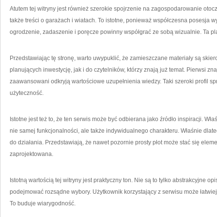
Atutem tej witryny jest również szerokie spojrzenie na zagospodarowanie oto
także treści o garażach i wiatach. To istotne, ponieważ współczesna posesja
ogrodzenie, zadaszenie i poręcze powinny współgrać ze sobą wizualnie. Ta pla
Przedstawiając tę stronę, warto uwypuklić, że zamieszczane materiały są sk
planujących inwestycję, jak i do czytelników, którzy znają już temat. Pierwsi z
zaawansowani odkryją wartościowe uzupełnienia wiedzy. Taki szeroki profil s
użyteczność.
Istotne jest też to, że ten serwis może być odbierana jako źródło inspiracji. W
nie samej funkcjonalności, ale także indywidualnego charakteru. Właśnie dlat
do działania. Przedstawiają, że nawet pozornie prosty płot może stać się elem
zaprojektowana.
Istotną wartością tej witryny jest praktyczny ton. Nie są to tylko abstrakcyjne 
podejmować rozsądne wybory. Użytkownik korzystający z serwisu może łatwiej 
To buduje wiarygodność.