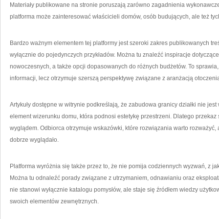
Materiały publikowane na stronie poruszają zarówno zagadnienia wykonawcze, 
platforma może zainteresować właścicieli domów, osób budujących, ale też tych
Bardzo ważnym elementem tej platformy jest szeroki zakres publikowanych treśc
wyłącznie do pojedynczych przykładów. Można tu znaleźć inspiracje dotyczące
nowoczesnych, a także opcji dopasowanych do różnych budżetów. To sprawia, ż
informacji, lecz otrzymuje szerszą perspektywę związane z aranżacją otoczen
Artykuły dostępne w witrynie podkreślają, że zabudowa granicy działki nie jest
element wizerunku domu, która podnosi estetykę przestrzeni. Dlatego przekaz s
wyglądem. Odbiorca otrzymuje wskazówki, które rozwiązania warto rozważyć, a
dobrze wyglądało.
Platforma wyróżnia się także przez to, że nie pomija codziennych wyzwań, z ja
Można tu odnaleźć porady związane z utrzymaniem, odnawianiu oraz eksploata
nie stanowi wyłącznie katalogu pomysłów, ale staje się źródłem wiedzy użytkow
swoich elementów zewnętrznych.