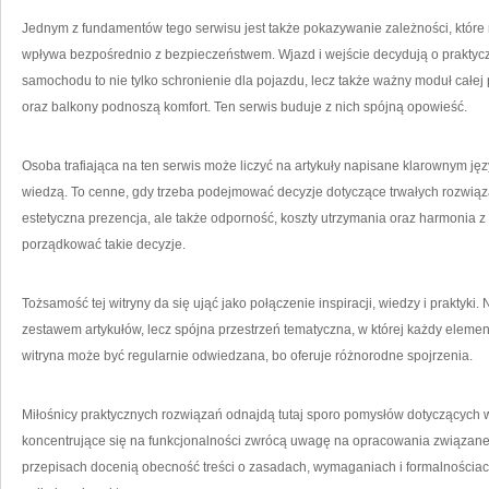
Jednym z fundamentów tego serwisu jest także pokazywanie zależności, które n
wpływa bezpośrednio z bezpieczeństwem. Wjazd i wejście decydują o praktycz
samochodu to nie tylko schronienie dla pojazdu, lecz także ważny moduł całe
oraz balkony podnoszą komfort. Ten serwis buduje z nich spójną opowieść.
Osoba trafiająca na ten serwis może liczyć na artykuły napisane klarownym j
wiedzą. To cenne, gdy trzeba podejmować decyzje dotyczące trwałych rozwiązań
estetyczna prezencja, ale także odporność, koszty utrzymania oraz harmonia 
porządkować takie decyzje.
Tożsamość tej witryny da się ująć jako połączenie inspiracji, wiedzy i praktyk
zestawem artykułów, lecz spójna przestrzeń tematyczna, w której każdy elemen
witryna może być regularnie odwiedzana, bo oferuje różnorodne spojrzenia.
Miłośnicy praktycznych rozwiązań odnajdą tutaj sporo pomysłów dotyczących w
koncentrujące się na funkcjonalności zwrócą uwagę na opracowania związane z
przepisach docenią obecność treści o zasadach, wymaganiach i formalnościach.