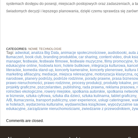
systemach dostępu do posesji, miejscach postojowych oraz zadaszeniach, a ta
świadomych decyzji i lepszego planowania, dzięki czemu sprawdza się zarówno 
CATEGORIES:
NOWE TECHNOLOGIE
Tagi:
adwokat
,
analiza Big Data
,
animacje społecznościowe
,
audiobooki
,
auta 
tłumaczeń
,
book club
,
branding produktów
,
car sharing
,
content video
,
druk ksi
manager
,
festiwale
,
festiwale filmowe
,
festiwale muzyczne
,
filmy promocyjne
,
fo
edukacyjne online
,
hodowla koni
,
hotele butikowe
,
integracja kulturowa
,
kancel
literackie
,
komedia stand-up
,
koncerty kameralne
,
koncerty plenerowe
,
kultura
marketing afiliacyjny
,
mediacje
,
miejsca rekreacyjne
,
motoryzacja klasyczna
,
og
narodowe
,
planery podróży
,
podróże rodzinne
,
porady prawne
,
prasa bizneso
prawo nieruchomości
,
prawo rodzinne
,
procesy produkcji
,
produkty lokalne
,
pr
projekty graficzne
,
pszczelarstwo
,
publishing
,
rada prawna
,
reklama prasowa
,
rolnictwo ekologiczne
,
rowery miejskie
,
spotkania autorskie
,
spotkania networ
w biznesie
,
sztuka cyfrowa
,
sztuka dla dzieci
,
sztuka kulinarna
,
tablet graficzny
,
A/B
,
tłumaczenia
,
transport publiczny
,
user experience
,
usługi cateringowe
,
wak
w hotelach
,
wydarzenia kulturalne
,
wydawnictwa książkowe
,
wypożyczalnie s
edukacyjne
,
zarządzanie nieruchomościami
,
zwiedzanie z przewodnikiem
,
żyw
Comments are closed.