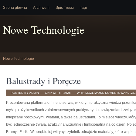
Strona główna
Archiwum
Spis Treści
Tagi
Nowe Technologie
Nowe Technologie
Balustrady i Poręcze
BA
POSTED BY ADMIN
ON KWI - 6 - 2026
WITH
MOŻLIWOŚĆ KOMENTOWANIA
ZO
I
PO
Prezentowana platforma online to serwis, w którym praktyczna wiedza przenika
myślą o użytkownikach zainteresowanych praktycznymi rozwiązaniami związan
miejscami postojowymi, wiatami, a także balustradami. To miejsce wiedzy, któ
być jednocześnie trwała, atrakcyjna wizualnie i funkcjonalna na co dzień. Pol
Bramy i Furtki. W obrębie tej witryny czytelnik odnajdzie materiały, które wsp