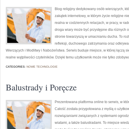
Blog religijny dedykowany osób wierzących, kt
zakątek internetowy, w którym życie religijne n
realna w codziennych relacjach, w pracy, w rado
droga wiary może być przystępne dla różnych 
stronie towarzyszą w umacnianiu ducha. To roz
refleksji, duchowego zatrzymania oraz odkryw
Wierzących i Modlitwy i Nabożeństwa. Serwis buduje miejsce, w której łączą się
realne wątpliwości czytelników. Dzięki temu użytkownik może nie tylko zdobyw
CATEGORIES:
NOWE TECHNOLOGIE
Balustrady i Poręcze
Prezentowana platforma online to serwis, w któ
Całość została przygotowana z myślą o użytko
rozwiązaniami związanych z systemami ogrodze
wiatami, a także balustradami. To miejsce wiedz