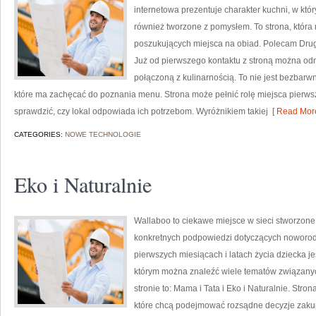
internetowa prezentuje charakter kuchni, w któr
również tworzone z pomysłem. To strona, któr
poszukujących miejsca na obiad. Polecam Dru
Już od pierwszego kontaktu z stroną można odn
połączoną z kulinarnością. To nie jest bezbarwna
które ma zachęcać do poznania menu. Strona może pełnić rolę miejsca pierwsz
sprawdzić, czy lokal odpowiada ich potrzebom. Wyróżnikiem takiej
[ Read More
CATEGORIES:
NOWE TECHNOLOGIE
Eko i Naturalnie
Wallaboo to ciekawe miejsce w sieci stworzone 
konkretnych podpowiedzi dotyczących noworodk
pierwszych miesiącach i latach życia dziecka j
którym można znaleźć wiele tematów związanyc
stronie to: Mama i Tata i Eko i Naturalnie. Str
które chcą podejmować rozsądne decyzje zakupo