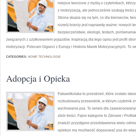
miejsce tworzone z myślą o czytelnikach, któr
z motoryzacją, ale jednocześnie szukają treśc
Strona skupia się na tym, co dla kierowców, f
rozwój branży jest naprawdę ważne: nowych te
bezpieczeństwie, ekologii, testach, porównani
związanych z użytkowaniem pojazdów. Inspiracją dla tego opisu jest profil stro
motoryzacji. Polecam Giganci z Europy i Historia Marek Motoryzacyjnych. To ser
CATEGORIES:
NOWE TECHNOLOGIE
Adopcja i Opieka
Pakawilkolaka to przestrzeń, które zostało st
rozbudowany przewodnik, w którym czytelnik z
wychowania psa. To serwis dla zaawansowanych
zbiór treści. Fajne kategorie to Zdrowie i Profil
znaleźć przystępne przedstawienia wielu odmi
opiekun ma możliwość dopasować psa do własn