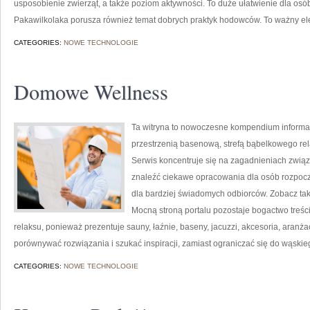
usposobienie zwierząt, a także poziom aktywności. To duże ułatwienie dla osó
Pakawilkolaka porusza również temat dobrych praktyk hodowców. To ważny el
CATEGORIES:
NOWE TECHNOLOGIE
Domowe Wellness
Ta witryna to nowoczesne kompendium informacji
przestrzenią basenową, strefą bąbelkowego re
Serwis koncentruje się na zagadnieniach związ
znaleźć ciekawe opracowania dla osób rozpocz
dla bardziej świadomych odbiorców. Zobacz tak
Mocną stroną portalu pozostaje bogactwo treści.
relaksu, ponieważ prezentuje sauny, łaźnie, baseny, jacuzzi, akcesoria, aranżac
porównywać rozwiązania i szukać inspiracji, zamiast ograniczać się do wąsk
CATEGORIES:
NOWE TECHNOLOGIE