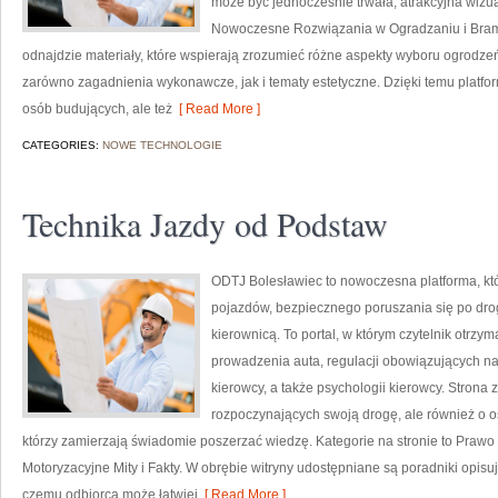
może być jednocześnie trwała, atrakcyjna wizua
Nowoczesne Rozwiązania w Ogradzaniu i Bramy i 
odnajdzie materiały, które wspierają zrozumieć różne aspekty wyboru ogrodzeń
zarówno zagadnienia wykonawcze, jak i tematy estetyczne. Dzięki temu platf
osób budujących, ale też
[ Read More ]
CATEGORIES:
NOWE TECHNOLOGIE
Technika Jazdy od Podstaw
ODTJ Bolesławiec to nowoczesna platforma, kt
pojazdów, bezpiecznego poruszania się po dro
kierownicą. To portal, w którym czytelnik otrz
prowadzenia auta, regulacji obowiązujących n
kierowcy, a także psychologii kierowcy. Strona
rozpoczynających swoją drogę, ale również o o
którzy zamierzają świadomie poszerzać wiedzę. Kategorie na stronie to Prawo
Motoryzacyjne Mity i Fakty. W obrębie witryny udostępniane są poradniki opis
czemu odbiorca może łatwiej
[ Read More ]