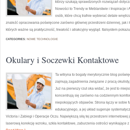
którzy szukają sprawdzonych rozwiązań dotyczą
Nowości to Trendy w Meblarstwie i Inspiracje i
osób, które chcą trafnie wybierać detale wnętr
znaleźć opracowania poświęcone zarówno głównej przestrzeni dziennej, jak i k
których ważne są praktyczność, trwałość i atrakcyjny wygląd. Italsystem pokaz
CATEGORIES:
NOWE TECHNOLOGIE
Okulary i Soczewki Kontaktowe
Ta witryna to bogaty merytorycznie blog poświę
zajmują zagadnienia związane z pracą okulisty,
Już na pierwszy rzut oka widać, że jest to miej
koncentrują się zarówno na codziennym komforc
niepokojących objawów. Strona łączy w sobie f
edukacyjnego, a jej układ sugeruje systematy
Victoria i Zabiegi i Operacje Oczu. Największą siłą tej przestrzeni internetowej
laserową korekcję wzroku, szkła kontaktowe, zaburzenia ostrości wynikające z