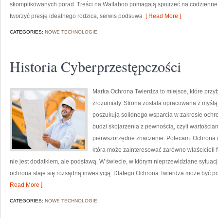
skomplikowanych porad. Treści na Wallaboo pomagają spojrzeć na codzienne r
tworzyć presję idealnego rodzica, serwis podsuwa
[ Read More ]
CATEGORIES:
NOWE TECHNOLOGIE
Historia Cyberprzestępczości
Marka Ochrona Twierdza to miejsce, które prz
zrozumiały. Strona została opracowana z myślą o
poszukują solidnego wsparcia w zakresie och
budzi skojarzenia z pewnością, czyli wartościa
pierwszorzędne znaczenie. Polecam: Ochrona i
która może zainteresować zarówno właścicieli fi
nie jest dodatkiem, ale podstawą. W świecie, w którym nieprzewidziane sytua
ochrona staje się rozsądną inwestycją. Dlatego Ochrona Twierdza może być pos
Read More ]
CATEGORIES:
NOWE TECHNOLOGIE