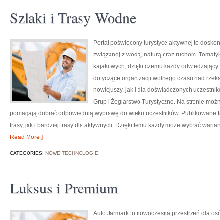
Szlaki i Trasy Wodne
Portal poświęcony turystyce aktywnej to doskon
związanej z wodą, naturą oraz ruchem. Tematyk
kajakowych, dzięki czemu każdy odwiedzający
dotyczące organizacji wolnego czasu nad rzek
nowicjuszy, jak i dla doświadczonych uczestnik
Grup i Żeglarstwo Turystyczne. Na stronie moż
pomagają dobrać odpowiednią wyprawę do wieku uczestników. Publikowane tr
trasy, jak i bardziej trasy dla aktywnych. Dzięki temu każdy może wybrać waria
Read More ]
CATEGORIES:
NOWE TECHNOLOGIE
Luksus i Premium
Auto Jarmark to nowoczesna przestrzeń dla osób