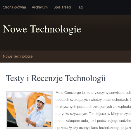
Strona główna
Archiwum
Spis Treści
Tagi
Nowe Technologie
Nowe Technologie
Testy i Recenzje Technologii
Moto Concierge to motoryzacyjny serwis poradn
osobach szukających wiedzy o samochodach. S
praktycznych poradach związanych z eksploat
na rynku używanym. To miejsce, w którym czyt
przed zakupem auta, jak i podczas jego codzi
sprzedaży czy oceny stanu technicznego pojaz