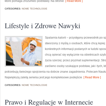
które pomaga zrozumieć podstawy. Na stronie
[ Read More ]
CATEGORIES:
NOWE TECHNOLOGIE
Lifestyle i Zdrowe Nawyki
Spalarnia kalorii – przystępny przewodnik po spa
stworzony z myślą o osobach, które chcą lepiej 
konkretnych informacji podanych w ludzki sposób
chcą opierać się wyłącznie na obietnicach szybk
życia szerzej: przez pryzmat suplementacji. St
zarówno osoby szukające podstaw, jak i tych, k
potrzebują świeżego spojrzenia na dobrze znane zagadnienia. Polecam Nauka o
Największą zaletą serwisu jest jego kompleksowe podejście
[ Read More ]
CATEGORIES:
NOWE TECHNOLOGIE
Prawo i Regulacje w Internecie