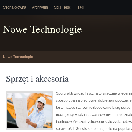
Strona główna
Archiwum
Spis Treści
Tagi
Nowe Technologie
Nowe Technologie
Sprzęt i akcesoria
Sport i aktywność fizyczna to znacznie więcej niż
sposób dbania o zdrowie, dobre samopoczucie
tej tematyce stanowi rozbudowane bazę porad,
początkujący, jak i zaawansowany – może znal
treningów, ćwiczeń, zdrowego stylu życia, odż
sprawności. Serwis koncentruje się na popular