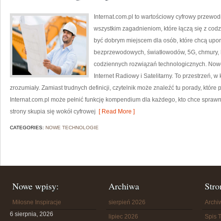
Internat.com.pl to wartościowy cyfrowy przew
wszystkim zagadnieniom, które łączą się z cod
być dobrym miejscem dla osób, które chcą upor
bezprzewodowych, światłowodów, 5G, chmury, 
codziennych rozwiązań technologicznych. Nowośc
Internet Radiowy i Satelitarny. To przestrzeń, 
zrozumiały. Zamiast trudnych definicji, czytelnik może znaleźć tu porady, któ
Internat.com.pl może pełnić funkcję kompendium dla każdego, kto chce sprawni
strony skupia się wokół cyfrowej
[ Read More ]
CATEGORIES:
NOWE TECHNOLOGIE
Nowe wpisy:
Archiwa
Stro
Miłosne Inspiracje
sierpień 2026
Arch
6 sierpnia, 2026
lipiec 2026
Spis T