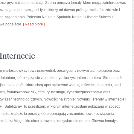
przez pryzmat suplementacji. Strona porusza tematy, które mogą zainteresować
zukające podstaw, jak i tych, którzy od dawna próbują zadbać o zdrowie i
e zagadnienia. Polecam Nauka o Spalaniu Kalorii i Historie Sukcesu.
owe podejście
[ Read More ]
Internecie
l to wartościowy cyfrowy przewodnik poświęcony nowym technologiom oraz
nieniom, które łączą się z codziennym korzystaniem z routera. Strona może
scem dla osób, które chcą uporządkować wiedzę o świecie internetu, sieci
h, światłowodów, 5G, chmury, hostingu, cyberbezpieczeństwa oraz
wiązań technologicznych. Nowości na stronie: Nowinki i Trendy w Internecie i
y i Satelitarny. To przestrzeń, w którym internet zostaje pokazana w sposób
nik może znaleźć tu porady, które pomagają zrozumieć nowe rozwiązania.
m dla każdego, kto chce sprawniej korzystać z internetu. Główna tematyka