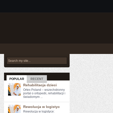
POPULAR
RECENT
Rehabilitacja dzieci
Ortex Poland – wszechstronny
portal o ortopedii, rehabilitacji i
świadomym ...
Rewolucja w logistyc
Rewolucja ⁢w⁢ logistyce: