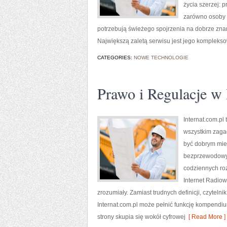
życia szerzej: 
zarówno osoby s
potrzebują świeżego spojrzenia na dobrze znan
Największą zaletą serwisu jest jego kompleks
CATEGORIES:
NOWE TECHNOLOGIE
Prawo i Regulacje w 
Internat.com.p
wszystkim zagad
być dobrym miej
bezprzewodowyc
codziennych roz
Internet Radiow
zrozumiały. Zamiast trudnych definicji, czytel
Internat.com.pl może pełnić funkcję kompendiu
strony skupia się wokół cyfrowej
[ Read More ]