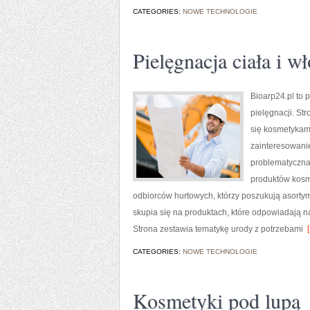
CATEGORIES:
NOWE TECHNOLOGIE
Pielęgnacja ciała i w
Bioarp24.pl to 
pielęgnacji. St
się kosmetykami
zainteresowani
problematyczna 
produktów kosm
odbiorców hurtowych, którzy poszukują asortym
skupia się na produktach, które odpowiadają n
Strona zestawia tematykę urody z potrzebami
[
CATEGORIES:
NOWE TECHNOLOGIE
Kosmetyki pod lupą