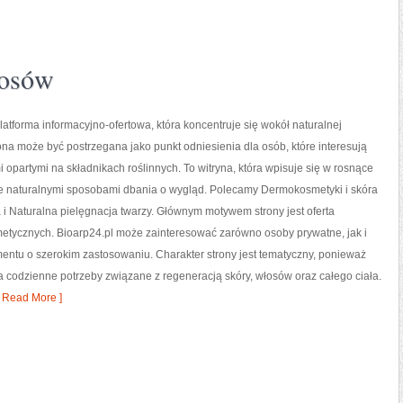
łosów
platforma informacyjno-ofertowa, która koncentruje się wokół naturalnej
rona może być postrzegana jako punkt odniesienia dla osób, które interesują
 opartymi na składnikach roślinnych. To witryna, która wpisuje się w rosnące
e naturalnymi sposobami dbania o wygląd. Polecamy Dermokosmetyki i skóra
i Naturalna pielęgnacja twarzy. Głównym motywem strony jest oferta
etycznych. Bioarp24.pl może zainteresować zarówno osoby prywatne, jak i
entu o szerokim zastosowaniu. Charakter strony jest tematyczny, ponieważ
a codzienne potrzeby związane z regeneracją skóry, włosów oraz całego ciała.
 Read More ]