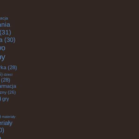
acja
nia
(31)
a
(30)
wo
by
yka
(28)
6)
dzieci
(28)
armacja
czny
(26)
)
gry
)
materiały
riały
0)
a