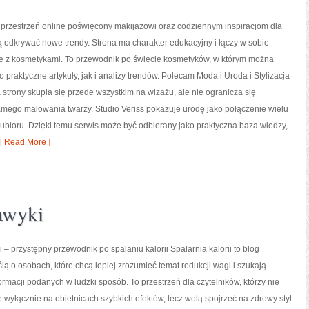
o przestrzeń online poświęcony makijażowi oraz codziennym inspiracjom dla
ą odkrywać nowe trendy. Strona ma charakter edukacyjny i łączy w sobie
e z kosmetykami. To przewodnik po świecie kosmetyków, w którym można
 praktyczne artykuły, jak i analizy trendów. Polecam Moda i Uroda i Stylizacja
a strony skupia się przede wszystkim na wizażu, ale nie ogranicza się
mego malowania twarzy. Studio Veriss pokazuje urodę jako połączenie wielu
 ubioru. Dzięki temu serwis może być odbierany jako praktyczna baza wiedzy,
[ Read More ]
awyki
i – przystępny przewodnik po spalaniu kalorii Spalarnia kalorii to blog
lą o osobach, które chcą lepiej zrozumieć temat redukcji wagi i szukają
ormacji podanych w ludzki sposób. To przestrzeń dla czytelników, którzy nie
ę wyłącznie na obietnicach szybkich efektów, lecz wolą spojrzeć na zdrowy styl