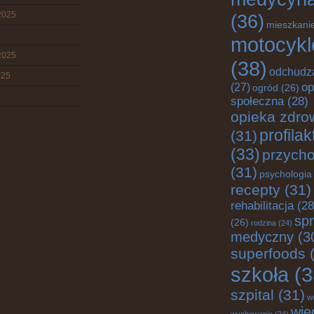
2025
(36)
mieszkani
motocykl
2025
(38)
odchudz
025
op
(27)
ogród
(26)
społeczna
(28)
opieka zdro
profila
(31)
(33)
przych
(31)
psychologia
recepty
(31)
rehabilitacja
(28
spr
(26)
rodzina
(24)
medyczny
(3
superfoods
(
szkoła
(3
szpital
(31)
w
wie