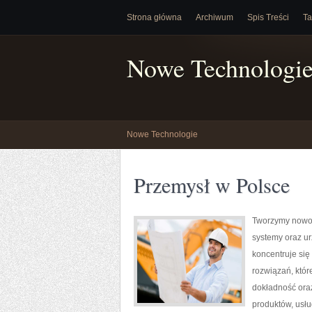
Strona główna
Archiwum
Spis Treści
Ta
Nowe Technologi
Nowe Technologie
Przemysł w Polsce
Tworzymy nowoc
systemy oraz ur
koncentruje się
rozwiązań, któr
dokładność ora
produktów, usłu