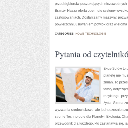
przedsiębiorstw poszukujących niezawodnych 
Branży. Nasza oferta obejmuje systemy wysoko
zastosowaniach. Dostarczamy maszyny, pozwal
powierzchni, usuwaniem powłok oraz wieloma
CATEGORIES:
NOWE TECHNOLOGIE
Pytania od czytelnik
Ekos-Sułów to p
planetę nie mu
zmian. To przes
teksty dotycząc
recyklingu, prz
życia. Strona 
wyzwania środowiskowe, ale jednocześnie szu
stronie Technologie dla Planety i Ekologia. C
przewodnik dla każdego, kto zastanawia się, ja