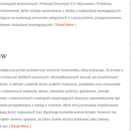
rozwiązań technicznych. Polecam Przemysł 4.0 i Wyzwania i Problemy
ciśnieniowe, które zostały opracowane z myślą o najbardziej wymagających
ające na realizację procesów związanych z czyszczeniem, przygotowaniem
 innymi zadaniami wymagającymi
[ Read More ]
ów
raktyczny portal poświęcony ochronie środowiska, który pokazuje, że troska o
si oznaczać wielkich wyrzeczeń, skomplikowanych decyzji ani kosztownych
trzeń, w którym czytelnik może znaleźć inspiracje, przykłady oraz zrozumiałe
e codziennych wyborów, domu, zakupów, podróży, gotowania, energii,
yrody i nowoczesnych rozwiązań wspierających bardziej odpowiedzialny styl
została przygotowana z myślą o osobach, które chcą poznawać współczesne
kają treści napisanych bez zbędnego komplikowania tematu. Nowości na
harakter serwisu sprawia, że Ekos-Sułów można traktować jako zielony
k żyć
[ Read More ]