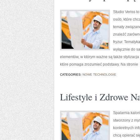
Studio Veriss t
osób, które chc
tematy związan
znaleźć zarówno
fryzur. Tematyk
wyłącznie do sa
elementów, w którym ważne są także stylizacja
które pomaga zrozumieć podstawy. Na stronie
CATEGORIES:
NOWE TECHNOLOGIE
Lifestyle i Zdrowe N
Spalarnia kalori
stworzony z myś
konkretnych inf
chcą opierać si