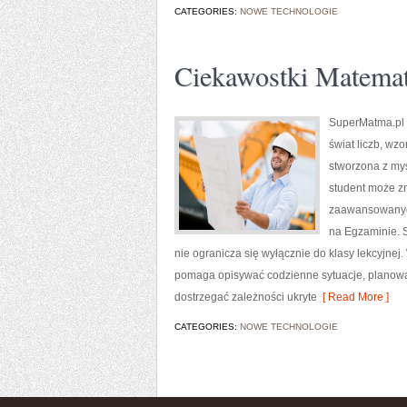
CATEGORIES:
NOWE TECHNOLOGIE
Ciekawostki Matema
SuperMatma.pl t
świat liczb, wz
stworzona z myś
student może zn
zaawansowanych
na Egzaminie. S
nie ogranicza się wyłącznie do klasy lekcyjnej
pomaga opisywać codzienne sytuacje, planować
dostrzegać zależności ukryte
[ Read More ]
CATEGORIES:
NOWE TECHNOLOGIE