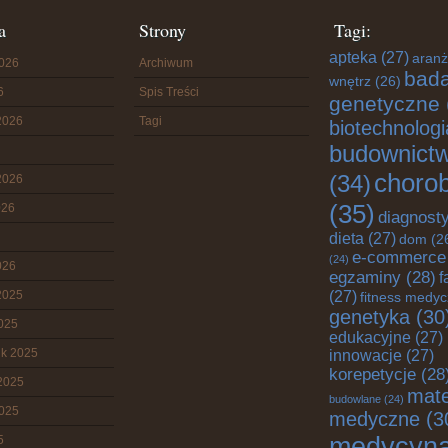
a
Strony
Tagi:
apteka
(27)
aranż
2026
Archiwum
bada
wnętrz
(26)
6
Spis Treści
genetyczne
2026
Tagi
biotechnologi
budownict
choro
(34)
2026
(35)
026
diagnost
dieta
(27)
dom
(2
e-commerce
(24)
026
egzaminy
(28)
f
2025
(27)
fitness medy
genetyka
(30
2025
edukacyjne
(27)
ik 2025
innowacje
(27)
korepetycje
(28
2025
mate
budowlane
(24)
2025
medyczne
(3
medycyn
5