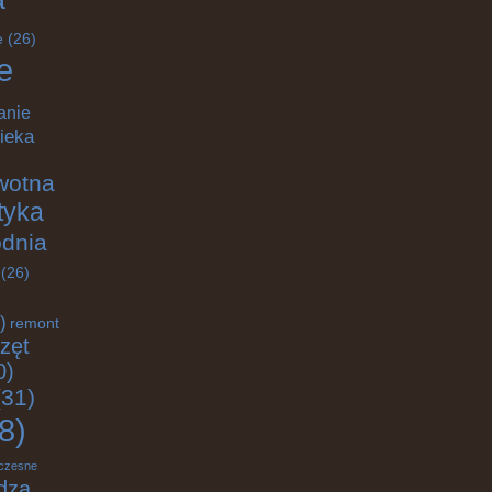
e
(26)
e
anie
ieka
wotna
ktyka
odnia
(26)
)
remont
zęt
0)
31)
8)
czesne
dza