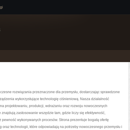
gi
e
zesne rozwiązania przeznaczone dla przemysłu, dostarczając sprawdzone
ządzenia wykorzystujące technologię ciśnieniową. Nasza działalność
 na projektowaniu, produkcji, wdrażaniu oraz rozwoju nowoczesnych
e znajdują zastosowanie wszędzie tam, gdzie liczy się efektywność,
z pewność wykonywanych procesów. Strona prezentuje bogatą ofertę
g oraz technologii, które odpowiadają na potrzeby nowoczesnego przemysłu i